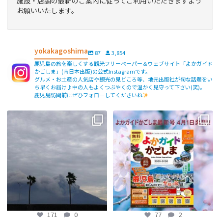
施設・店舗の最新のご案内に従ってご利用いただきますよう
お願いいたします。
yokakagoshima
87
3,854
鹿児島の旅を楽しくする観光フリーペーパー＆ウェブサイト「よかガイド
かごしま」(南日本出版)の公式Instagramです。
グルメ・お土産の人気店や観光の見どころ等、地元出版社が旬な話題をい
ち早くお届け♪中の人もよくつぶやくので温かく見守って下さい(笑)。
鹿児島訪問前にぜひフォローしてくださいね
【fromよかガイド】〜鹿児島観光の
よかガイド最新号、ぜひご覧くださ
際は降灰にご注意を〜
...
い
【fromよかガイド】
...
171
0
77
2
171
0
77
2