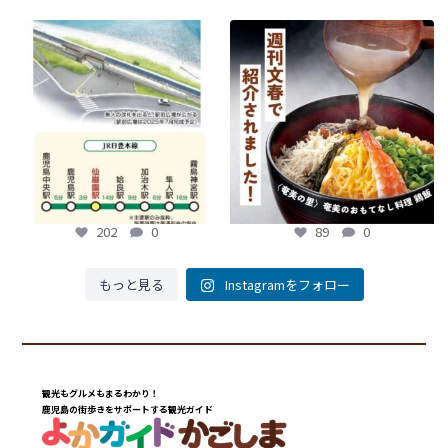
【鹿児島観光トピックス】〜鹿児島中
【fromよかガイド】～かごかご . jpか
央駅から約8分!! 「仙巌園駅」誕生〜
らのお知らせ
～
...
...
89
0
202
0
202
0
89
0
もっと見る
Instagramをフォロー
観光もグルメもまるわかり！
鹿児島の街歩きをサポートする観光ガイド