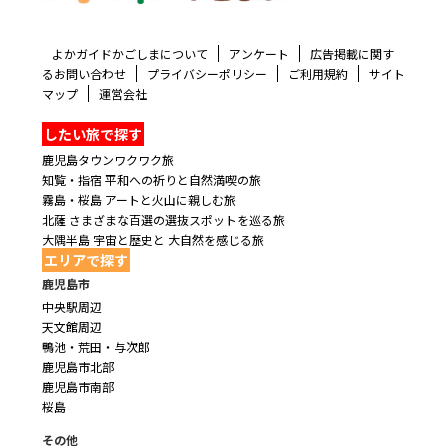
よかガイドかごしまについて
アンケート
広告掲載に関す
るお問い合わせ
プライバシーポリシー
ご利用規約
サイト
マップ
運営会社
したい旅で探す
鹿児島タウンワクワク旅
知覧・指宿 平和への祈りと自然満喫の旅
霧島・桜島 アートと火山に親しむ旅
北薩 さまざまな百選の選抜スポットを巡る旅
大隅半島 宇宙と歴史と 大自然を感じる旅
エリアで探す
鹿児島市
中央駅周辺
天文館周辺
鴨池・荒田・与次郎
鹿児島市北部
鹿児島市南部
桜島
その他