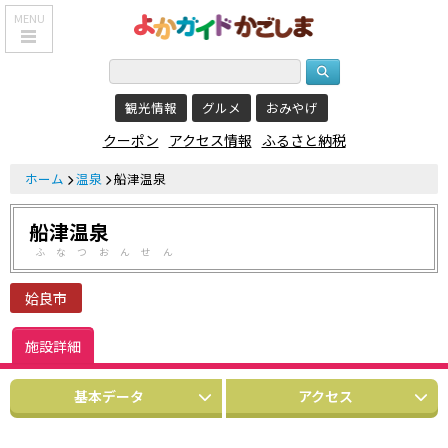
MENU
HOME
観光情報
グルメ
おみやげ
鹿児島基本情報
クーポン
アクセス情報
ふるさと納税
エリア紹介
ホーム
温泉
船津温泉
観光スポット
船津温泉
食べる・飲む
ふなつおんせん
おみやげを買う
姶良市
泊まる
施設詳細
温泉
基本データ
アクセス
レジャー&
リラクゼーション
クーポン