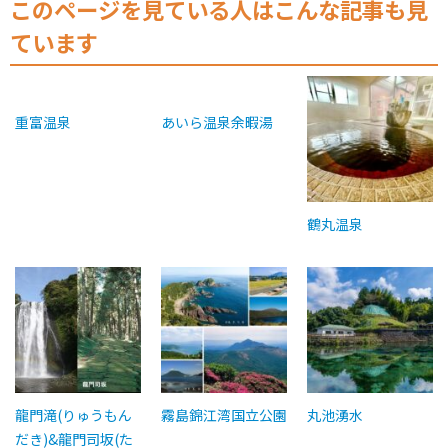
このページを見ている人はこんな記事も見
ています
重富温泉
あいら温泉余暇湯
鶴丸温泉
龍門滝(りゅうもん
霧島錦江湾国立公園
丸池湧水
だき)&龍門司坂(た