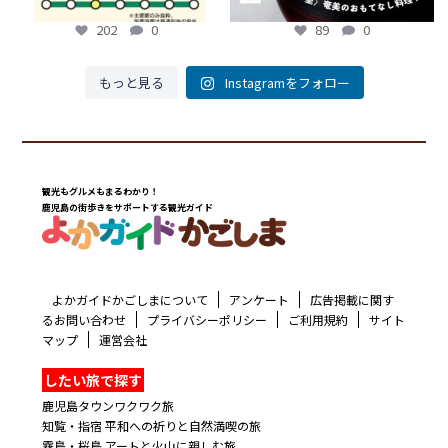
202
0
89
0
もっと見る
Instagramをフォロー
観光もグルメもまるわかり！
鹿児島の街歩きをサポートする観光ガイド
よかガイドかごしまについて
アンケート
広告掲載に関す
るお問い合わせ
プライバシーポリシー
ご利用規約
サイト
マップ
運営会社
したい旅で探す
鹿児島タウンワクワク旅
知覧・指宿 平和への祈りと自然満喫の旅
霧島・桜島 アートと火山に親しむ旅