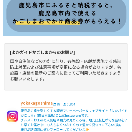
[よかガイドかごしまからのお願い]
国や自治体などの方針に則り、各施設・店舗が実施する感染
防止対策および注意事項が変更になる場合がありますが、各
施設・店舗の最新のご案内に従ってご利用いただきますよう
お願いいたします。
yokakagoshima
87
3,854
鹿児島の旅を楽しくする観光フリーペーパー＆ウェブサイト「よかガイド
かごしま」(南日本出版)の公式Instagramです。
グルメ・お土産の人気店や観光の見どころ等、地元出版社が旬な話題をい
ち早くお届け♪中の人もよくつぶやくので温かく見守って下さい(笑)。
鹿児島訪問前にぜひフォローしてくださいね