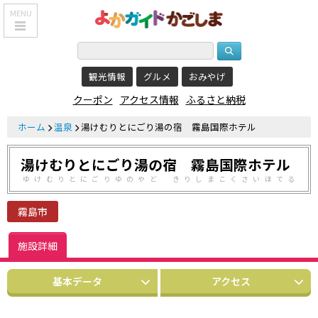
MENU
HOME
観光情報
グルメ
おみやげ
鹿児島基本情報
クーポン
アクセス情報
ふるさと納税
エリア紹介
ホーム
温泉
湯けむりとにごり湯の宿 霧島国際ホテル
観光スポット
湯けむりとにごり湯の宿 霧島国際ホテル
食べる・飲む
ゆけむりとにごりゆのやど きりしまこくさいほてる
おみやげを買う
霧島市
泊まる
施設詳細
温泉
基本データ
アクセス
レジャー&
リラクゼーション
クーポン