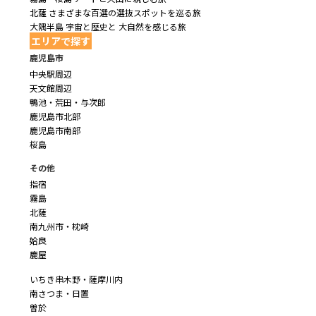
北薩 さまざまな百選の選抜スポットを巡る旅
大隅半島 宇宙と歴史と 大自然を感じる旅
エリアで探す
鹿児島市
中央駅周辺
天文館周辺
鴨池・荒田・与次郎
鹿児島市北部
鹿児島市南部
桜島
その他
指宿
霧島
北薩
南九州市・枕崎
姶良
鹿屋
いちき串木野・薩摩川内
南さつま・日置
曽於