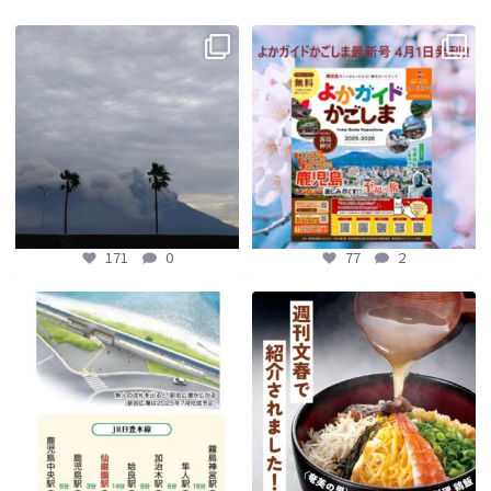
【fromよかガイド】〜鹿児島観光の
よかガイド最新号、ぜひご覧くださ
際は降灰にご注意を〜
...
い
【fromよかガイド】
...
171
0
77
2
171
0
77
2
【鹿児島観光トピックス】〜鹿児島中
【fromよかガイド】～かごかご . jpか
央駅から約8分!! 「仙巌園駅」誕生〜
らのお知らせ
～
...
...
89
0
202
0