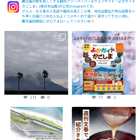
鹿児島の旅を楽しくする観光フリーペーパー＆ウェブサイト「よかガイド
かごしま」(南日本出版)の公式Instagramです。
グルメ・お土産の人気店や観光の見どころ等、地元出版社が旬な話題をい
ち早くお届け♪中の人もよくつぶやくので温かく見守って下さい(笑)。
鹿児島訪問前にぜひフォローしてくださいね
【fromよかガイド】〜鹿児島観光の
よかガイド最新号、ぜひご覧くださ
際は降灰にご注意を〜
...
い
【fromよかガイド】
...
171
0
77
2
171
0
77
2
【鹿児島観光トピックス】〜鹿児島中
【fromよかガイド】～かごかご . jpか
央駅から約8分!! 「仙巌園駅」誕生〜
らのお知らせ
～
...
...
89
0
202
0