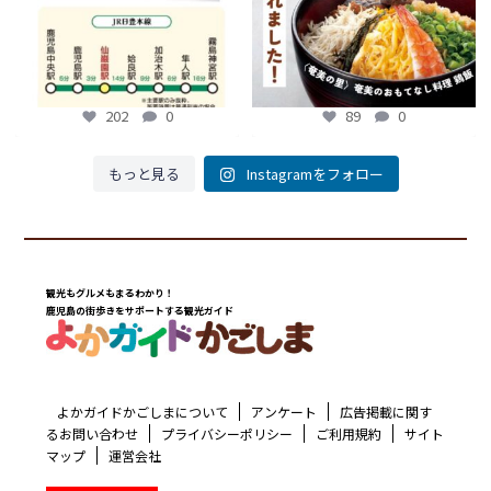
202
0
89
0
もっと見る
Instagramをフォロー
観光もグルメもまるわかり！
鹿児島の街歩きをサポートする観光ガイド
よかガイドかごしまについて
アンケート
広告掲載に関す
るお問い合わせ
プライバシーポリシー
ご利用規約
サイト
マップ
運営会社