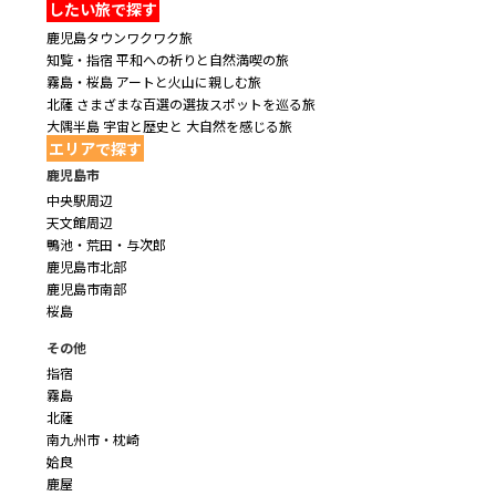
したい旅で探す
鹿児島タウンワクワク旅
知覧・指宿 平和への祈りと自然満喫の旅
霧島・桜島 アートと火山に親しむ旅
北薩 さまざまな百選の選抜スポットを巡る旅
大隅半島 宇宙と歴史と 大自然を感じる旅
エリアで探す
鹿児島市
中央駅周辺
天文館周辺
鴨池・荒田・与次郎
鹿児島市北部
鹿児島市南部
桜島
その他
指宿
霧島
北薩
南九州市・枕崎
姶良
鹿屋