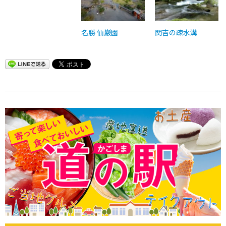
名勝 仙巌園
関吉の疎水溝