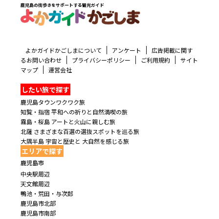
鹿児島の街歩きをサポートする観光ガイド
よかガイドかごしまについて
アンケート
広告掲載に関す
るお問い合わせ
プライバシーポリシー
ご利用規約
サイト
マップ
運営会社
したい旅で探す
鹿児島タウンワクワク旅
知覧・指宿 平和への祈りと自然満喫の旅
霧島・桜島 アートと火山に親しむ旅
北薩 さまざまな百選の選抜スポットを巡る旅
大隅半島 宇宙と歴史と 大自然を感じる旅
エリアで探す
鹿児島市
中央駅周辺
天文館周辺
鴨池・荒田・与次郎
鹿児島市北部
鹿児島市南部