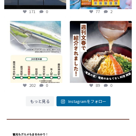
171
0
77
2
【鹿児島観光トピックス】〜鹿児島中
【fromよかガイド】～かごかご . jpか
央駅から約8分!! 「仙巌園駅」誕生〜
らのお知らせ
～
...
...
89
0
202
0
202
0
89
0
もっと見る
Instagramをフォロー
観光もグルメもまるわかり！