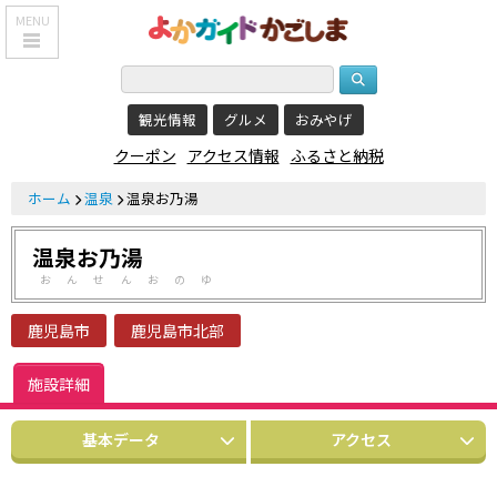
MENU
HOME
観光情報
グルメ
おみやげ
鹿児島基本情報
クーポン
アクセス情報
ふるさと納税
エリア紹介
ホーム
温泉
温泉お乃湯
観光スポット
温泉お乃湯
食べる・飲む
おんせんおのゆ
おみやげを買う
鹿児島市
鹿児島市北部
泊まる
施設詳細
温泉
基本データ
アクセス
レジャー&
リラクゼーション
クーポン