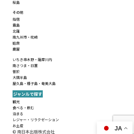
桜島
その他
指宿
霧島
北薩
南九州市・枕崎
姶良
鹿屋
いちき串木野・薩摩川内
南さつま・日置
曽於
大隅半島
屋久島・種子島・奄美大島
ジャンルで探す
観光
食べる・飲む
泊まる
レジャー・リラクゼーション
お土産
JA
© 南日本出版株式会社