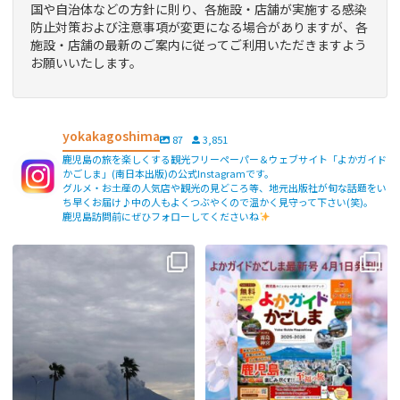
国や自治体などの方針に則り、各施設・店舗が実施する感染
防止対策および注意事項が変更になる場合がありますが、各
施設・店舗の最新のご案内に従ってご利用いただきますよう
お願いいたします。
yokakagoshima
87
3,851
鹿児島の旅を楽しくする観光フリーペーパー＆ウェブサイト「よかガイド
かごしま」(南日本出版)の公式Instagramです。
グルメ・お土産の人気店や観光の見どころ等、地元出版社が旬な話題をい
ち早くお届け♪中の人もよくつぶやくので温かく見守って下さい(笑)。
鹿児島訪問前にぜひフォローしてくださいね
【fromよかガイド】〜鹿児島観光の
よかガイド最新号、ぜひご覧くださ
際は降灰にご注意を〜
...
い
【fromよかガイド】
...
171
0
77
2