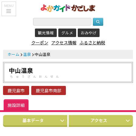
MENU
HOME
観光情報
グルメ
おみやげ
鹿児島基本情報
クーポン
アクセス情報
ふるさと納税
エリア紹介
ホーム
温泉
中山温泉
観光スポット
中山温泉
食べる・飲む
ちゅうざんおんせん
おみやげを買う
鹿児島市
鹿児島市南部
泊まる
施設詳細
温泉
基本データ
アクセス
レジャー&
リラクゼーション
クーポン