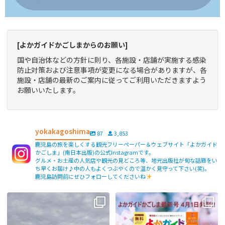
[よかガイドかごしまからのお願い]
国や自治体などの方針に則り、各施設・店舗が実施する感染
防止対策および注意事項が変更になる場合がありますが、各
施設・店舗の最新のご案内に従ってご利用いただきますよう
お願いいたします。
yokakagoshima
87
3,853
鹿児島の旅を楽しくする観光フリーペーパー＆ウェブサイト「よかガイド
かごしま」(南日本出版)の公式Instagramです。
グルメ・お土産の人気店や観光の見どころ等、地元出版社が旬な話題をい
ち早くお届け♪中の人もよくつぶやくので温かく見守って下さい(笑)。
鹿児島訪問前にぜひフォローしてくださいね
【fromよかガイド】〜鹿児島観光の
よかガイド最新号、ぜひご覧くださ
際は降灰にご注意を〜
...
い
【fromよかガイド】
...
171
0