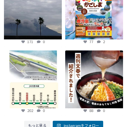
77
2
171
0
77
2
【鹿児島観光トピックス】〜鹿児島中
【fromよかガイド】～かごかご . jpか
央駅から約8分!! 「仙巌園駅」誕生〜
らのお知らせ
～
...
...
88
0
202
0
202
0
88
0
もっと見る
Instagramをフォロー