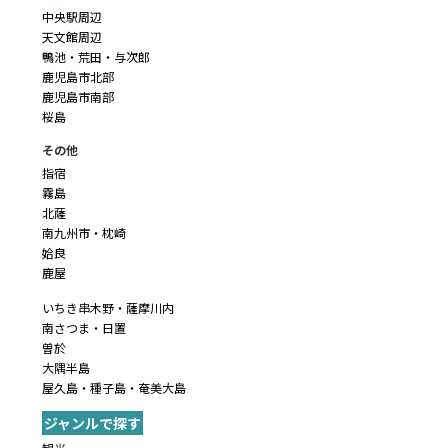
中央駅周辺
天文館周辺
鴨池・荒田・与次郎
鹿児島市北部
鹿児島市南部
桜島
その他
指宿
霧島
北薩
南九州市・枕崎
姶良
鹿屋
いちき串木野・薩摩川内
南さつま・日置
曽於
大隅半島
屋久島・種子島・奄美大島
ジャンルで探す