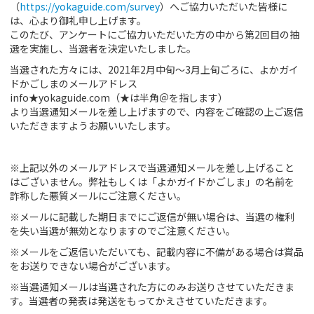
（
https://yokaguide.com/survey
）へご協力いただいた皆様に
は、心より御礼申し上げます。
初めてご利用の方
このたび、アンケートにご協力いただいた方の中から第2回目の抽
選を実施し、当選者を決定いたしました。
クーポンご利用について
当選された方々には、2021年2月中旬～3月上旬ごろに、よかガイ
ドかごしまのメールアドレス
info★yokaguide.com（★は半角＠を指します）
より当選通知メールを差し上げますので、内容をご確認の上ご返信
いただきますようお願いいたします。
※上記以外のメールアドレスで当選通知メールを差し上げること
はございません。弊社もしくは「よかガイドかごしま」の名前を
詐称した悪質メールにご注意ください。
※メールに記載した期日までにご返信が無い場合は、当選の権利
を失い当選が無効となりますのでご注意ください。
※メールをご返信いただいても、記載内容に不備がある場合は賞品
をお送りできない場合がございます。
※当選通知メールは当選された方にのみお送りさせていただきま
す。当選者の発表は発送をもってかえさせていただきます。