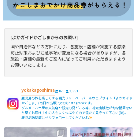
[よかガイドかごしまからのお願い]
国や自治体などの方針に則り、各施設・店舗が実施する感染
防止対策および注意事項が変更になる場合がありますが、各
施設・店舗の最新のご案内に従ってご利用いただきますよう
お願いいたします。
yokakagoshima
87
3,853
鹿児島の旅を楽しくする観光フリーペーパー＆ウェブサイト「よかガイド
かごしま」(南日本出版)の公式Instagramです。
グルメ・お土産の人気店や観光の見どころ等、地元出版社が旬な話題をい
ち早くお届け♪中の人もよくつぶやくので温かく見守って下さい(笑)。
鹿児島訪問前にぜひフォローしてくださいね
【fromよかガイド】〜鹿児島観光の
よかガイド最新号、ぜひご覧くださ
際は降灰にご注意を〜
...
い