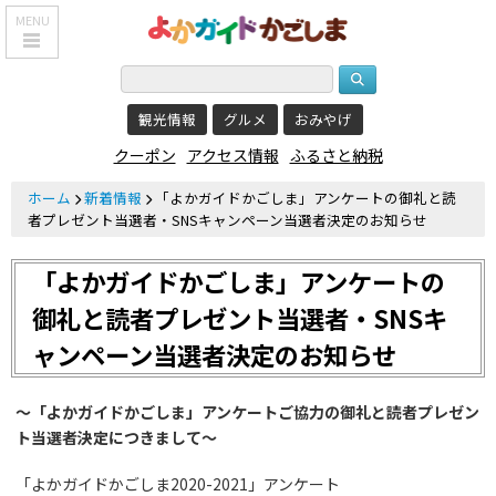
MENU
HOME
観光情報
グルメ
おみやげ
鹿児島基本情報
クーポン
アクセス情報
ふるさと納税
エリア紹介
ホーム
新着情報
「よかガイドかごしま」アンケートの御礼と読
観光スポット
者プレゼント当選者・SNSキャンペーン当選者決定のお知らせ
食べる・飲む
「よかガイドかごしま」アンケートの
おみやげを買う
御礼と読者プレゼント当選者・SNSキ
ャンペーン当選者決定のお知らせ
泊まる
温泉
～「よか
ガイドかごしま」アンケートご協力の御礼と読者プレゼン
ト当選者決定につきまして～
レジャー&
リラクゼーション
「よかガイドかごしま2020-2021」アンケート
クーポン