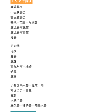
エリアで探す
鹿児島市
中央駅周辺
天文館周辺
鴨池・荒田・与次郎
鹿児島市北部
鹿児島市南部
桜島
その他
指宿
霧島
北薩
南九州市・枕崎
姶良
鹿屋
いちき串木野・薩摩川内
南さつま・日置
曽於
大隅半島
屋久島・種子島・奄美大島