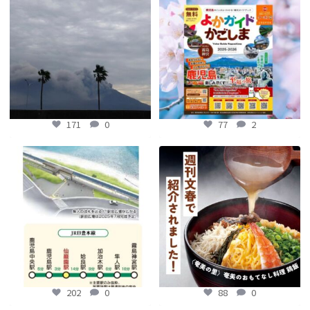
【fromよかガイド】
...
171
0
77
2
171
0
77
2
【鹿児島観光トピックス】〜鹿児島中
【fromよかガイド】～かごかご . jpか
央駅から約8分!! 「仙巌園駅」誕生〜
らのお知らせ
～
...
...
88
0
202
0
202
0
88
0