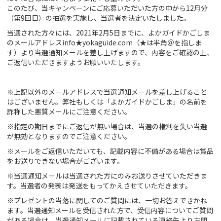
このたび、当キャンペーンにご応募いただいた方の中から12月分
（第9回目）の抽選を実施し、当選者を決定いたしました。
初めてご利用の方
当選された方々には、2021年2月5日までに、よかガイドかごしま
クーポンご利用について
のメールアドレスinfo★yokaguide.com（★は半角＠を指しま
す）より当選通知メールを差し上げますので、内容をご確認の上、
ご返信いただきますようお願いいたします。
※上記以外のメールアドレスで当選通知メールを差し上げること
はございません。弊社もしくは「よかガイドかごしま」の名前を
詐称した悪質メールにご注意ください。
※指定の期日までにご返信が無い場合は、当選の権利を失い当選
が無効となりますのでご注意ください。
※メールをご返信いただいても、記載内容に不備がある場合は賞品
をお送りできない場合がございます。
※当選通知メールは当選された方にのみお送りさせていただきま
す。当選者の発表は発送をもってかえさせていただきます。
※プレゼントの当落に関してのご質問には、一切お答えできかね
ます。当選通知メールを受信された方で、受信内容についてご質問
がある場合は、当選通知メールに記載されている連絡先よりお問