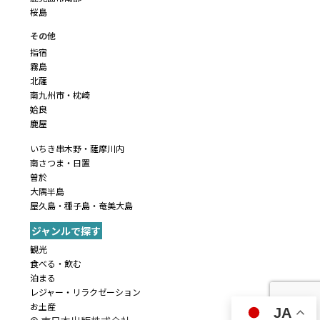
桜島
その他
指宿
霧島
北薩
南九州市・枕崎
姶良
鹿屋
いちき串木野・薩摩川内
南さつま・日置
曽於
大隅半島
屋久島・種子島・奄美大島
ジャンルで探す
観光
食べる・飲む
泊まる
レジャー・リラクゼーション
お土産
JA