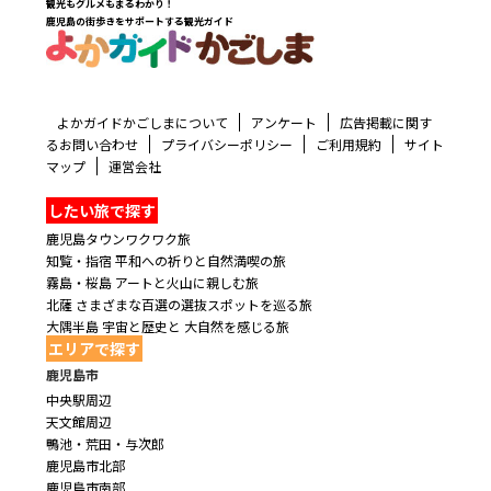
観光もグルメもまるわかり！
鹿児島の街歩きをサポートする観光ガイド
よかガイドかごしまについて
アンケート
広告掲載に関す
るお問い合わせ
プライバシーポリシー
ご利用規約
サイト
マップ
運営会社
したい旅で探す
鹿児島タウンワクワク旅
知覧・指宿 平和への祈りと自然満喫の旅
霧島・桜島 アートと火山に親しむ旅
北薩 さまざまな百選の選抜スポットを巡る旅
大隅半島 宇宙と歴史と 大自然を感じる旅
エリアで探す
鹿児島市
中央駅周辺
天文館周辺
鴨池・荒田・与次郎
鹿児島市北部
鹿児島市南部