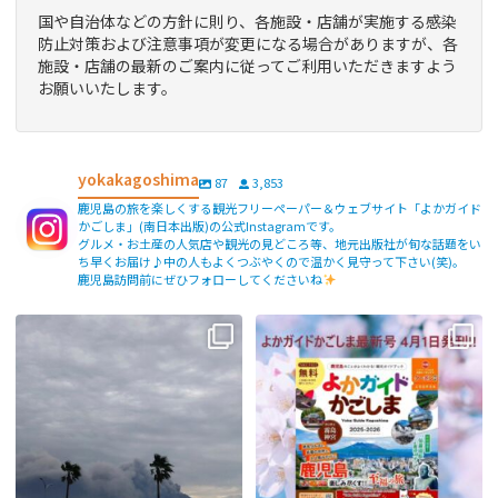
国や自治体などの方針に則り、各施設・店舗が実施する感染
防止対策および注意事項が変更になる場合がありますが、各
施設・店舗の最新のご案内に従ってご利用いただきますよう
お願いいたします。
yokakagoshima
87
3,853
鹿児島の旅を楽しくする観光フリーペーパー＆ウェブサイト「よかガイド
かごしま」(南日本出版)の公式Instagramです。
グルメ・お土産の人気店や観光の見どころ等、地元出版社が旬な話題をい
ち早くお届け♪中の人もよくつぶやくので温かく見守って下さい(笑)。
鹿児島訪問前にぜひフォローしてくださいね
【fromよかガイド】〜鹿児島観光の
よかガイド最新号、ぜひご覧くださ
際は降灰にご注意を〜
...
い
【fromよかガイド】
...
171
0
77
2