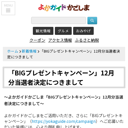
MENU
HOME
観光情報
グルメ
おみやげ
鹿児島基本情報
クーポン
アクセス情報
ふるさと納税
エリア紹介
ホーム
新着情報
「BIGプレゼントキャンペーン」12月分当選者決
観光スポット
定につきまして
食べる・飲む
「BIGプレゼントキャンペーン」12月
おみやげを買う
分当選者決定につきまして
泊まる
～よかガイドかごしま「BIGプレゼントキャンペーン」12月分当選
温泉
者決定につきまして～
レジャー&
よかガイドかごしまをご活用いただき、さらに「BIGプレゼントキ
リラクゼーション
ャンペーン」（
https://yokaguide.com/campaign
）へご応募いた
だいた皆様には、心より御礼申し上げます。
クーポン