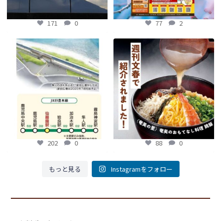
171
0
77
2
【鹿児島観光トピックス】〜鹿児島中
【fromよかガイド】～かごかご . jpか
央駅から約8分!! 「仙巌園駅」誕生〜
らのお知らせ
～
...
...
88
0
202
0
202
0
88
0
もっと見る
Instagramをフォロー