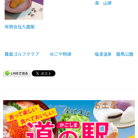
湯 山翠
有限会社九面屋
霧島ゴルフクラブ
ゆごや物語
塩浸温泉 龍馬公園