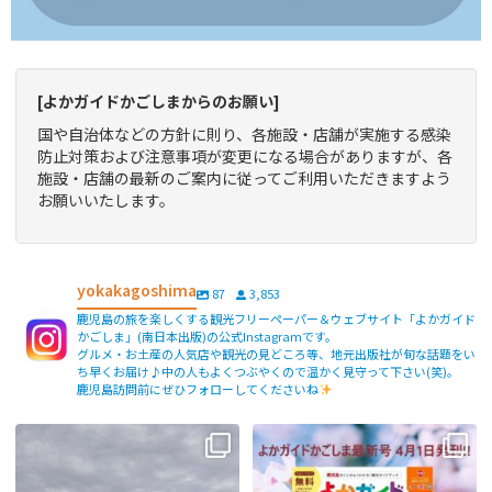
[よかガイドかごしまからのお願い]
国や自治体などの方針に則り、各施設・店舗が実施する感染
防止対策および注意事項が変更になる場合がありますが、各
施設・店舗の最新のご案内に従ってご利用いただきますよう
お願いいたします。
yokakagoshima
87
3,853
鹿児島の旅を楽しくする観光フリーペーパー＆ウェブサイト「よかガイド
かごしま」(南日本出版)の公式Instagramです。
グルメ・お土産の人気店や観光の見どころ等、地元出版社が旬な話題をい
ち早くお届け♪中の人もよくつぶやくので温かく見守って下さい(笑)。
鹿児島訪問前にぜひフォローしてくださいね
【fromよかガイド】〜鹿児島観光の
よかガイド最新号、ぜひご覧くださ
際は降灰にご注意を〜
...
い
【fromよかガイド】
...
171
0