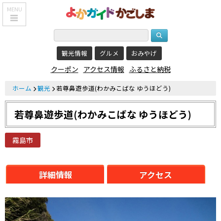
MENU
HOME
観光情報
グルメ
おみやげ
鹿児島基本情報
クーポン
アクセス情報
ふるさと納税
エリア紹介
ホーム
観光
若尊鼻遊歩道(わかみこばな ゆうほどう)
観光スポット
若尊鼻遊歩道(わかみこばな ゆうほどう)
食べる・飲む
おみやげを買う
霧島市
泊まる
詳細情報
アクセス
温泉
レジャー&
リラクゼーション
クーポン