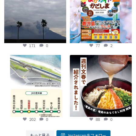
77
2
171
0
77
2
【鹿児島観光トピックス】〜鹿児島中
【fromよかガイド】～かごかご . jpか
央駅から約8分!! 「仙巌園駅」誕生〜
らのお知らせ
～
...
...
88
0
202
0
202
0
88
0
もっと見る
Instagramをフォロー