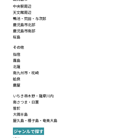
中央駅周辺
天文館周辺
鴨池・荒田・与次郎
鹿児島市北部
鹿児島市南部
桜島
その他
指宿
霧島
北薩
南九州市・枕崎
姶良
鹿屋
いちき串木野・薩摩川内
南さつま・日置
曽於
大隅半島
屋久島・種子島・奄美大島
ジャンルで探す