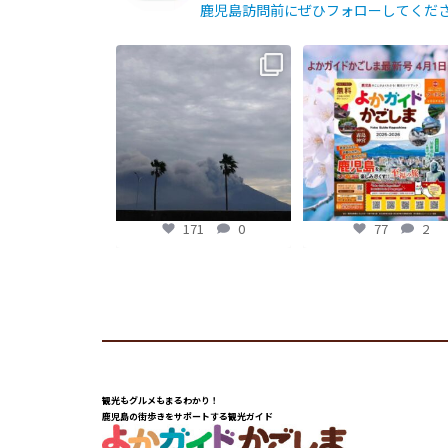
鹿児島訪問前にぜひフォローしてくだ
【fromよかガイド】〜鹿児島観
よかガイド最新号、ぜ
光の際は降灰にご注意を〜
...
ください
【fromよかガイド】
...
171
0
77
2
171
0
77
2
観光もグルメもまるわかり！
鹿児島の街歩きをサポートする観光ガイド