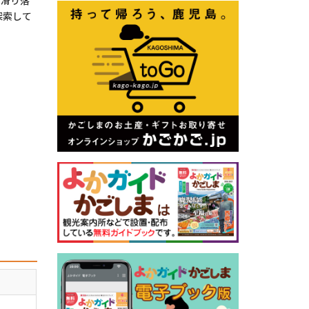
ら滑り落
探索して