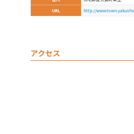
URL
http://www.town.yakushim
アクセス