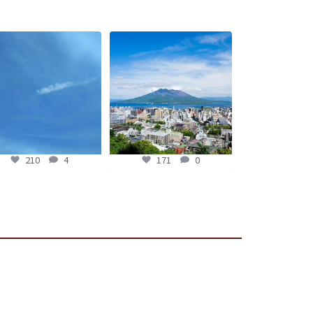
romよかガイド】〜79年前の
〜GW突入!! 気になる鹿児島のお
日に思いを馳せながら〜
天気は…!?〜【fromよかガイ
...
ド】
...
210
4
171
0
210
4
171
0