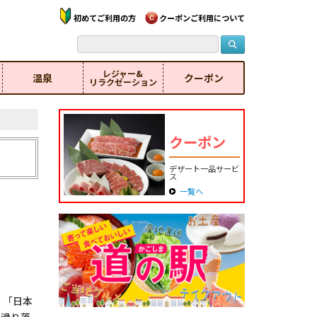
初めてご利用の方
クーポンご利用について
レジャー&
温泉
クーポン
リラクゼーション
クーポン
デザート一品サービ
ス
一覧へ
、「日本