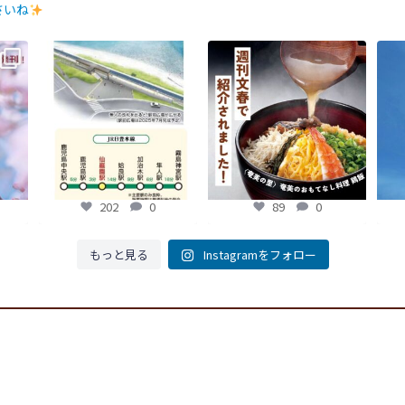
さいね
ひご覧
【鹿児島観光トピックス】〜鹿
【fromよかガイド】～かごかご
【f
児島中央駅から約8分!! 「仙巌園
. jpからのお知らせ
～
今
駅」誕生〜
...
...
89
0
202
0
202
0
89
0
もっと見る
Instagramをフォロー