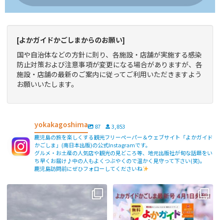
[よかガイドかごしまからのお願い]
国や自治体などの方針に則り、各施設・店舗が実施する感染
防止対策および注意事項が変更になる場合がありますが、各
施設・店舗の最新のご案内に従ってご利用いただきますよう
お願いいたします。
yokakagoshima
87
3,853
鹿児島の旅を楽しくする観光フリーペーパー＆ウェブサイト「よかガイド
かごしま」(南日本出版)の公式Instagramです。
グルメ・お土産の人気店や観光の見どころ等、地元出版社が旬な話題をい
ち早くお届け♪中の人もよくつぶやくので温かく見守って下さい(笑)。
鹿児島訪問前にぜひフォローしてくださいね
【fromよかガイド】〜鹿児島観光の
よかガイド最新号、ぜひご覧くださ
際は降灰にご注意を〜
...
い
【fromよかガイド】
...
171
0