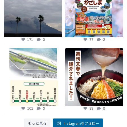
77
2
171
0
77
2
【鹿児島観光トピックス】〜鹿児島中
【fromよかガイド】～かごかご . jpか
央駅から約8分!! 「仙巌園駅」誕生〜
らのお知らせ
～
...
...
88
0
202
0
202
0
88
0
もっと見る
Instagramをフォロー