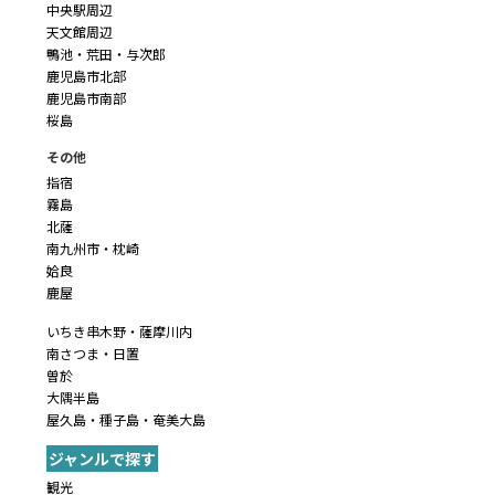
中央駅周辺
天文館周辺
鴨池・荒田・与次郎
鹿児島市北部
鹿児島市南部
桜島
その他
指宿
霧島
北薩
南九州市・枕崎
姶良
鹿屋
いちき串木野・薩摩川内
南さつま・日置
曽於
大隅半島
屋久島・種子島・奄美大島
ジャンルで探す
観光