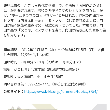
鹿児島市の「かごしま近代文学館」で、企画展「向田作品の父と
初めてご利用の方
母」が開催されます。昭和の名作ドラマのシナリオを次々と手が
け、“ホームドラマのゴッドマザー”と呼ばれた、作家の向田邦子。
クーポンご利用について
ドラマ「寺内貫太郎一家」「あ・うん」に代表されるように、向
田が描く家族の原点は父・敏雄と母・せいでした。本展では、向
田作品の「父と母」にスポットを当て、向田が描き出した家族の姿
を紹介します。
開催期間：令和2年11月18日（水）～令和3年2月15日（月） ※但
し火曜日、12/29～1/1は休館
開館時間：9時30分～18時（入館は17時30分まで）
場所：かごしま近代文学館（鹿児島市城山町5-1）
観覧料：大人300円、小・中学生150円
問い合わせ先：099-226-7771（かごしま近代文学館）
公式サイト
：
https://www.k-kb.or.jp/kinmeru/topics/3754/