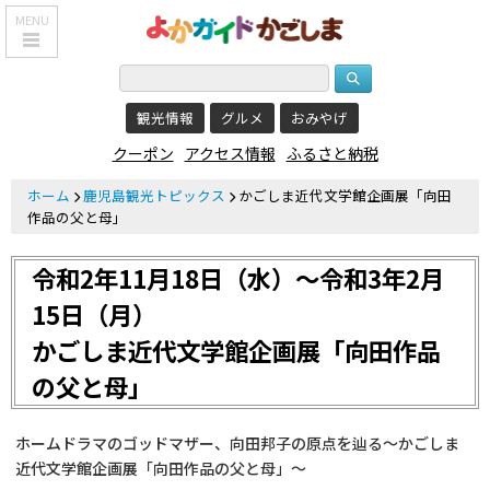
MENU
HOME
観光情報
グルメ
おみやげ
鹿児島基本情報
クーポン
アクセス情報
ふるさと納税
エリア紹介
ホーム
鹿児島観光トピックス
かごしま近代文学館企画展「向田
観光スポット
作品の父と母」
食べる・飲む
令和2年11月18日（水）～令和3年2月
おみやげを買う
15日（月）
かごしま近代文学館企画展「向田作品
泊まる
の父と母」
温泉
レジャー&
ホームドラマのゴッドマザー、向田邦子の原点を辿る～かごしま
リラクゼーション
近代文学館企画展「向田作品の父と母」～
クーポン