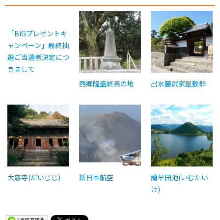
「BIGプレゼントキ
ャンペーン」最終抽
選ご当選者決定につ
きまして
西郷隆盛終焉の地
出水麓武家屋敷群
大慈寺(だいじじ)
新日本航空
藺牟田池(いむたい
け)