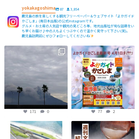
yokakagoshima
87
3,854
鹿児島の旅を楽しくする観光フリーペーパー＆ウェブサイト「よかガイド
かごしま」(南日本出版)の公式Instagramです。
グルメ・お土産の人気店や観光の見どころ等、地元出版社が旬な話題をい
ち早くお届け♪中の人もよくつぶやくので温かく見守って下さい(笑)。
鹿児島訪問前にぜひフォローしてくださいね
【fromよかガイド】〜鹿児島観光の
よかガイド最新号、ぜひご覧くださ
際は降灰にご注意を〜
...
い
【fromよかガイド】
...
171
0
77
2
171
0
77
2
【鹿児島観光トピックス】〜鹿児島中
【fromよかガイド】～かごかご . jpか
央駅から約8分!! 「仙巌園駅」誕生〜
らのお知らせ
～
...
...