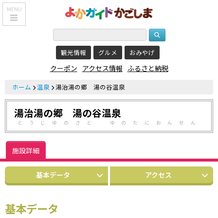
MENU
HOME
観光情報
グルメ
おみやげ
鹿児島基本情報
クーポン
アクセス情報
ふるさと納税
エリア紹介
ホーム
温泉
湯治湯の郷 湯の谷温泉
観光スポット
湯治湯の郷 湯の谷温泉
食べる・飲む
とうじゆのさと ゆのたにおんせん
おみやげを買う
施設詳細
泊まる
基本データ
アクセス
温泉
レジャー&
リラクゼーション
基本データ
クーポン