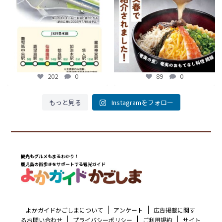
89
0
202
0
202
0
89
0
もっと見る
Instagramをフォロー
観光もグルメもまるわかり！
鹿児島の街歩きをサポートする観光ガイド
よかガイドかごしまについて
アンケート
広告掲載に関す
るお問い合わせ
プライバシーポリシー
ご利用規約
サイト