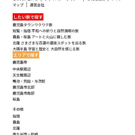
マップ
運営会社
したい旅で探す
鹿児島タウンワクワク旅
知覧・指宿 平和への祈りと自然満喫の旅
霧島・桜島 アートと火山に親しむ旅
北薩 さまざまな百選の選抜スポットを巡る旅
大隅半島 宇宙と歴史と 大自然を感じる旅
エリアで探す
鹿児島市
中央駅周辺
天文館周辺
鴨池・荒田・与次郎
鹿児島市北部
鹿児島市南部
桜島
その他
指宿
霧島
北薩
南九州市・枕崎