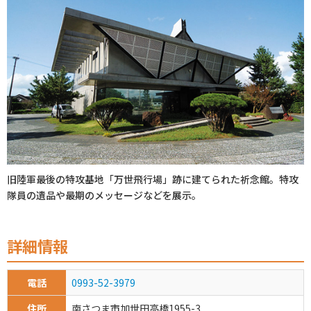
初めてご利用の方
クーポンご利用について
旧陸軍最後の特攻基地「万世飛行場」跡に建てられた祈念館。特攻
隊員の遺品や最期のメッセージなどを展示。
詳細情報
電話
0993-52-3979
住所
南さつま市加世田高橋1955-3