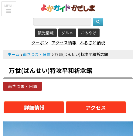
MENU
HOME
観光情報
グルメ
おみやげ
鹿児島基本情報
クーポン
アクセス情報
ふるさと納税
エリア紹介
ホーム
南さつま・日置
万世(ばんせい)特攻平和祈念館
観光スポット
万世(ばんせい)特攻平和祈念館
食べる・飲む
おみやげを買う
南さつま・日置
泊まる
詳細情報
アクセス
温泉
レジャー&
リラクゼーション
クーポン