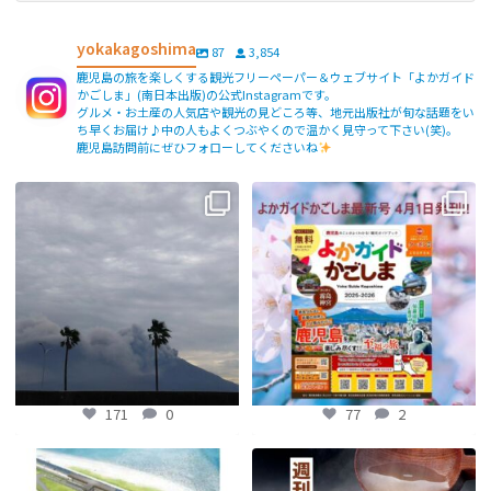
yokakagoshima
87
3,854
鹿児島の旅を楽しくする観光フリーペーパー＆ウェブサイト「よかガイド
かごしま」(南日本出版)の公式Instagramです。
グルメ・お土産の人気店や観光の見どころ等、地元出版社が旬な話題をい
ち早くお届け♪中の人もよくつぶやくので温かく見守って下さい(笑)。
鹿児島訪問前にぜひフォローしてくださいね
【fromよかガイド】〜鹿児島観光の
よかガイド最新号、ぜひご覧くださ
際は降灰にご注意を〜
...
い
【fromよかガイド】
...
171
0
77
2
171
0
77
2
【鹿児島観光トピックス】〜鹿児島中
【fromよかガイド】～かごかご . jpか
央駅から約8分!! 「仙巌園駅」誕生〜
らのお知らせ
～