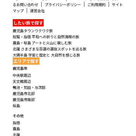
るお問い合わせ
プライバシーポリシー
ご利用規約
サイト
マップ
運営会社
したい旅で探す
鹿児島タウンワクワク旅
知覧・指宿 平和への祈りと自然満喫の旅
霧島・桜島 アートと火山に親しむ旅
北薩 さまざまな百選の選抜スポットを巡る旅
大隅半島 宇宙と歴史と 大自然を感じる旅
エリアで探す
鹿児島市
中央駅周辺
天文館周辺
鴨池・荒田・与次郎
鹿児島市北部
鹿児島市南部
桜島
その他
指宿
霧島
北薩