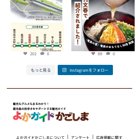
...
...
89
0
202
0
202
0
89
0
もっと見る
Instagramをフォロー
観光もグルメもまるわかり！
鹿児島の街歩きをサポートする観光ガイド
よかガイドかごしまについて
アンケート
広告掲載に関す