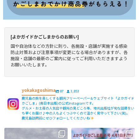
[よかガイドかごしまからのお願い]
国や自治体などの方針に則り、各施設・店舗が実施する感染
防止対策および注意事項が変更になる場合がありますが、各
施設・店舗の最新のご案内に従ってご利用いただきますよう
お願いいたします。
yokakagoshima
87
3,853
鹿児島の旅を楽しくする観光フリーペーパー＆ウェブサイト「よかガイド
かごしま」(南日本出版)の公式Instagramです。
グルメ・お土産の人気店や観光の見どころ等、地元出版社が旬な話題をい
ち早くお届け♪中の人もよくつぶやくので温かく見守って下さい(笑)。
鹿児島訪問前にぜひフォローしてくださいね
【fromよかガイド】〜鹿児島観光の
よかガイド最新号、ぜひご覧くださ
際は降灰にご注意を〜
...
い