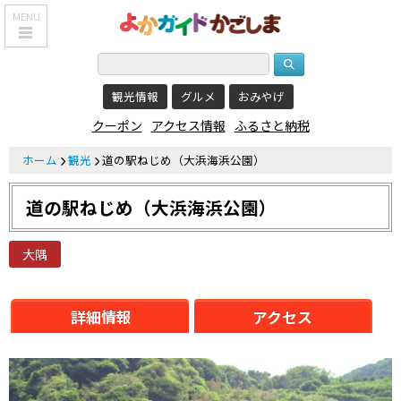
MENU
HOME
観光情報
グルメ
おみやげ
鹿児島基本情報
クーポン
アクセス情報
ふるさと納税
エリア紹介
ホーム
観光
道の駅ねじめ（大浜海浜公園）
観光スポット
道の駅ねじめ（大浜海浜公園）
食べる・飲む
おみやげを買う
大隅
泊まる
詳細情報
アクセス
温泉
レジャー&
リラクゼーション
クーポン