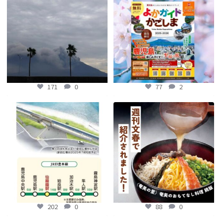
【fromよかガイド】
...
171
0
77
2
171
0
77
2
【鹿児島観光トピックス】〜鹿児島中
【fromよかガイド】～かごかご . jpか
央駅から約8分!! 「仙巌園駅」誕生〜
らのお知らせ
～
...
...
88
0
202
0
202
0
88
0