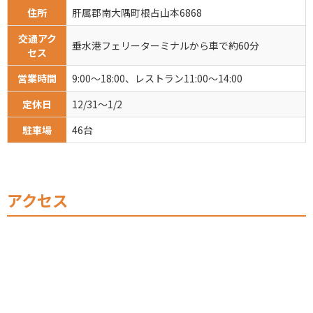
住所
肝属郡南大隅町根占山本6868
交通アク
垂水港フェリーターミナルから車で約60分
セス
営業時間
9:00～18:00、レストラン11:00～14:00
定休日
12/31～1/2
駐車場
46台
アクセス