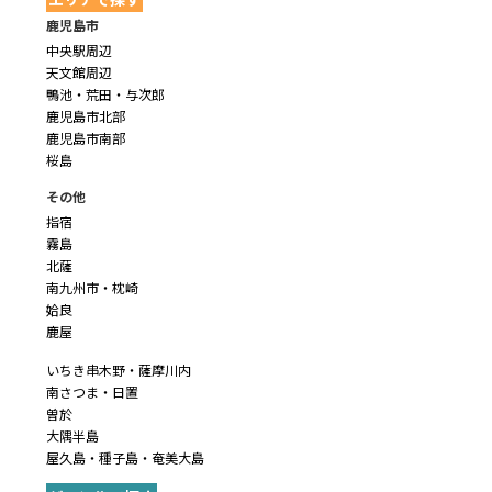
鹿児島市
中央駅周辺
天文館周辺
鴨池・荒田・与次郎
鹿児島市北部
鹿児島市南部
桜島
その他
指宿
霧島
北薩
南九州市・枕崎
姶良
鹿屋
いちき串木野・薩摩川内
南さつま・日置
曽於
大隅半島
屋久島・種子島・奄美大島