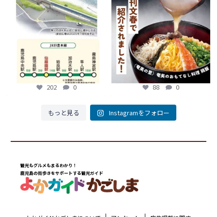
...
...
88
0
202
0
202
0
88
0
もっと見る
Instagramをフォロー
観光もグルメもまるわかり！
鹿児島の街歩きをサポートする観光ガイド