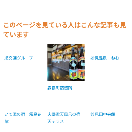
このページを見ている人はこんな記事も見
ています
旭交通グループ
妙見温泉 ねむ
霧島町蒸留所
いで湯の宿 霧島花
夫婦露天風呂の宿
妙見田中会館
紫
天テラス