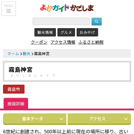
MENU
HOME
観光情報
グルメ
おみやげ
鹿児島基本情報
クーポン
アクセス情報
ふるさと納税
エリア紹介
ホーム
観光
霧島神宮
観光スポット
霧島神宮
食べる・飲む
きりしまじんぐう
おみやげを買う
霧島市
泊まる
施設詳細
温泉
基本データ
アクセス
レジャー&
リラクゼーション
6世紀に創建され、500年以上前に現在の場所に移り、古い
クーポン