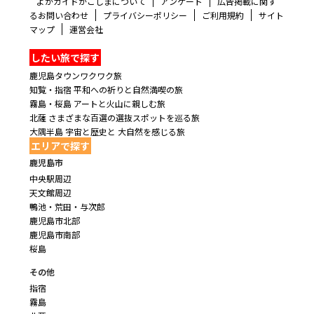
よかガイドかごしまについて
アンケート
広告掲載に関す
るお問い合わせ
プライバシーポリシー
ご利用規約
サイト
マップ
運営会社
したい旅で探す
鹿児島タウンワクワク旅
知覧・指宿 平和への祈りと自然満喫の旅
霧島・桜島 アートと火山に親しむ旅
北薩 さまざまな百選の選抜スポットを巡る旅
大隅半島 宇宙と歴史と 大自然を感じる旅
エリアで探す
鹿児島市
中央駅周辺
天文館周辺
鴨池・荒田・与次郎
鹿児島市北部
鹿児島市南部
桜島
その他
指宿
霧島