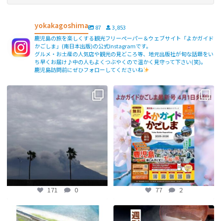
yokakagoshima
87
3,853
鹿児島の旅を楽しくする観光フリーペーパー＆ウェブサイト「よかガイド
かごしま」(南日本出版)の公式Instagramです。
グルメ・お土産の人気店や観光の見どころ等、地元出版社が旬な話題をい
ち早くお届け♪中の人もよくつぶやくので温かく見守って下さい(笑)。
鹿児島訪問前にぜひフォローしてくださいね
【fromよかガイド】〜鹿児島観光の
よかガイド最新号、ぜひご覧くださ
際は降灰にご注意を〜
...
い
【fromよかガイド】
...
171
0
77
2
171
0
77
2
【鹿児島観光トピックス】〜鹿児島中
【fromよかガイド】～かごかご . jpか
央駅から約8分!! 「仙巌園駅」誕生〜
らのお知らせ
～