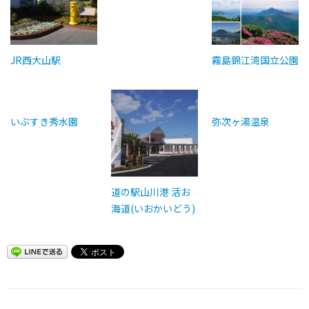
JR西大山駅
霧島錦江湾国立公園
いぶすき秀水園
弥次ヶ湯温泉
道の駅山川港 活お
海道(いおかいどう)