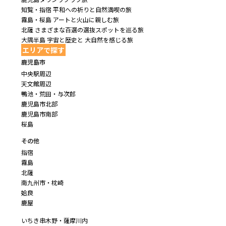
知覧・指宿 平和への祈りと自然満喫の旅
霧島・桜島 アートと火山に親しむ旅
北薩 さまざまな百選の選抜スポットを巡る旅
大隅半島 宇宙と歴史と 大自然を感じる旅
エリアで探す
鹿児島市
中央駅周辺
天文館周辺
鴨池・荒田・与次郎
鹿児島市北部
鹿児島市南部
桜島
その他
指宿
霧島
北薩
南九州市・枕崎
姶良
鹿屋
いちき串木野・薩摩川内