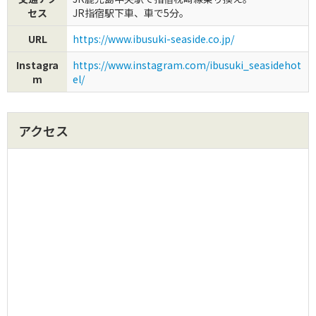
セス
JR指宿駅下車、車で5分。
URL
https://www.ibusuki-seaside.co.jp/
Instagra
https://www.instagram.com/ibusuki_seasidehot
m
el/
アクセス