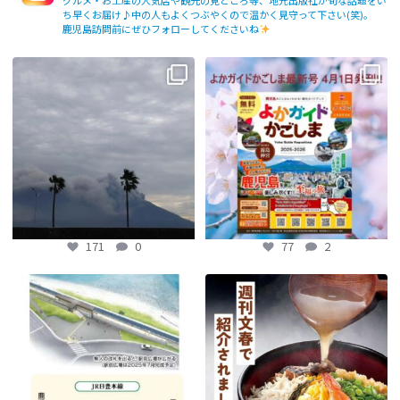
グルメ・お土産の人気店や観光の見どころ等、地元出版社が旬な話題をい
ち早くお届け♪中の人もよくつぶやくので温かく見守って下さい(笑)。
鹿児島訪問前にぜひフォローしてくださいね
【fromよかガイド】〜鹿児島観光の
よかガイド最新号、ぜひご覧くださ
際は降灰にご注意を〜
...
い
【fromよかガイド】
...
171
0
77
2
171
0
77
2
【鹿児島観光トピックス】〜鹿児島中
【fromよかガイド】～かごかご . jpか
央駅から約8分!! 「仙巌園駅」誕生〜
らのお知らせ
～
...
...
89
0
202
0