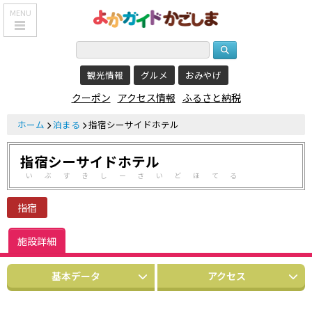
MENU
HOME
観光情報
グルメ
おみやげ
鹿児島基本情報
クーポン
アクセス情報
ふるさと納税
エリア紹介
ホーム
泊まる
指宿シーサイドホテル
観光スポット
指宿シーサイドホテル
食べる・飲む
いぶすきしーさいどほてる
おみやげを買う
指宿
泊まる
施設詳細
温泉
基本データ
アクセス
レジャー&
リラクゼーション
クーポン