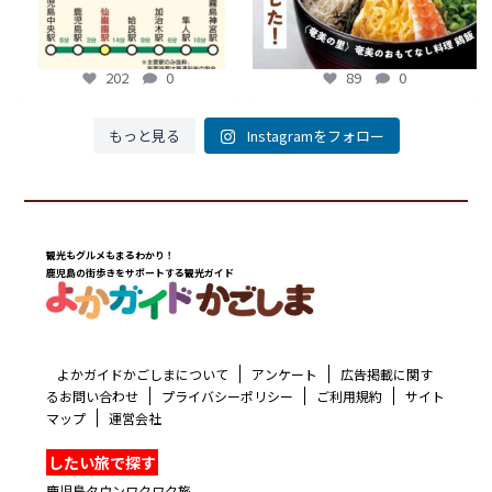
202
0
89
0
もっと見る
Instagramをフォロー
観光もグルメもまるわかり！
鹿児島の街歩きをサポートする観光ガイド
よかガイドかごしまについて
アンケート
広告掲載に関す
るお問い合わせ
プライバシーポリシー
ご利用規約
サイト
マップ
運営会社
したい旅で探す
鹿児島タウンワクワク旅