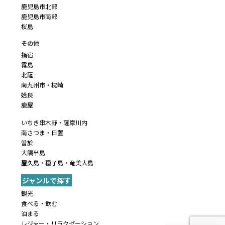
鹿児島市北部
鹿児島市南部
桜島
その他
指宿
霧島
北薩
南九州市・枕崎
姶良
鹿屋
いちき串木野・薩摩川内
南さつま・日置
曽於
大隅半島
屋久島・種子島・奄美大島
ジャンルで探す
観光
食べる・飲む
泊まる
レジャー・リラクゼーション