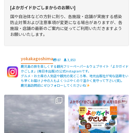
[よかガイドかごしまからのお願い]
国や自治体などの方針に則り、各施設・店舗が実施する感染
防止対策および注意事項が変更になる場合がありますが、各
施設・店舗の最新のご案内に従ってご利用いただきますよう
お願いいたします。
yokakagoshima
87
3,853
鹿児島の旅を楽しくする観光フリーペーパー＆ウェブサイト「よかガイド
かごしま」(南日本出版)の公式Instagramです。
グルメ・お土産の人気店や観光の見どころ等、地元出版社が旬な話題をい
ち早くお届け♪中の人もよくつぶやくので温かく見守って下さい(笑)。
鹿児島訪問前にぜひフォローしてくださいね
【fromよかガイド】〜鹿児島観光の
よかガイド最新号、ぜひご覧くださ
際は降灰にご注意を〜
...
い
【fromよかガイド】
...
171
0
77
2