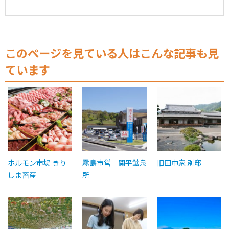
このページを見ている人はこんな記事も見
ています
ホルモン市場 きり
霧島市営 関平鉱泉
旧田中家 別邸
しま畜産
所