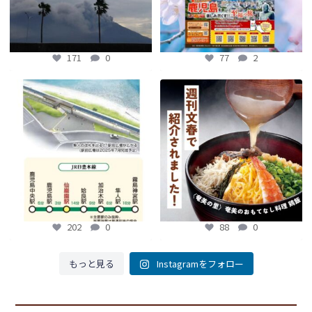
171
0
77
2
【鹿児島観光トピックス】〜鹿児島中
【fromよかガイド】～かごかご . jpか
央駅から約8分!! 「仙巌園駅」誕生〜
らのお知らせ
～
...
...
88
0
202
0
202
0
88
0
もっと見る
Instagramをフォロー