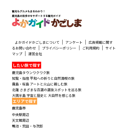
観光もグルメもまるわかり！
鹿児島の街歩きをサポートする観光ガイド
よかガイドかごしまについて
アンケート
広告掲載に関す
るお問い合わせ
プライバシーポリシー
ご利用規約
サイト
マップ
運営会社
したい旅で探す
鹿児島タウンワクワク旅
知覧・指宿 平和への祈りと自然満喫の旅
霧島・桜島 アートと火山に親しむ旅
北薩 さまざまな百選の選抜スポットを巡る旅
大隅半島 宇宙と歴史と 大自然を感じる旅
エリアで探す
鹿児島市
中央駅周辺
天文館周辺
鴨池・荒田・与次郎