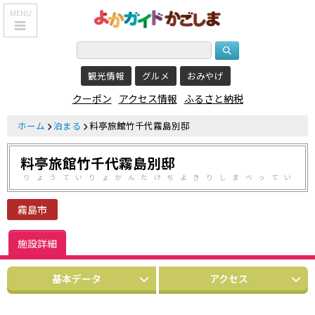
MENU
HOME
観光情報
グルメ
おみやげ
鹿児島基本情報
クーポン
アクセス情報
ふるさと納税
エリア紹介
ホーム
泊まる
料亭旅館竹千代霧島別邸
観光スポット
料亭旅館竹千代霧島別邸
食べる・飲む
りょうていりょかんたけちよきりしまべってい
おみやげを買う
霧島市
泊まる
施設詳細
温泉
基本データ
アクセス
レジャー&
リラクゼーション
クーポン