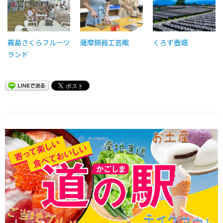
霧島さくらフルーツ
薩摩錫器工芸館
くろず壺畑
ランド