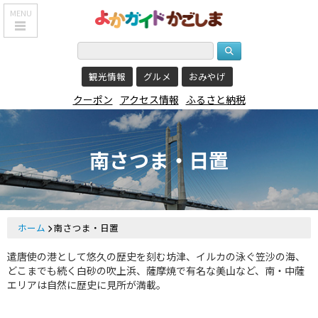
MENU
HOME
観光情報
グルメ
おみやげ
鹿児島基本情報
クーポン
アクセス情報
ふるさと納税
エリア紹介
観光スポット
南さつま・日置
食べる・飲む
おみやげを買う
泊まる
ホーム
南さつま・日置
遣唐使の港として悠久の歴史を刻む坊津、イルカの泳ぐ笠沙の海、
温泉
どこまでも続く白砂の吹上浜、薩摩焼で有名な美山など、南・中薩
レジャー&
エリアは自然に歴史に見所が満載。
リラクゼーション
クーポン