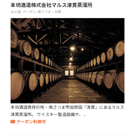
本坊酒造株式会社マルス津貫蒸溜所
お土産
,
クーポン
,
南さつま・日置
.
本坊酒造発祥の地・南さつま市加世田「津貫」にあるマルス
津貫蒸溜所。 ウイスキー製造設備や、...
クーポン利用可