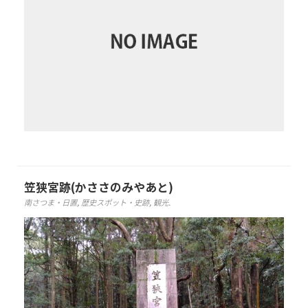
笠狭宮跡(かささのみやあと)
南さつま・日置
,
歴史スポット・史跡
,
観光
.