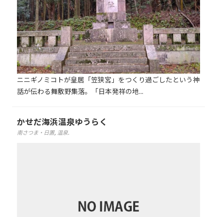
ニニギノミコトが皇居「笠狭宮」をつくり過ごしたという神
話が伝わる舞敷野集落。「日本発祥の地...
かせだ海浜温泉ゆうらく
南さつま・日置
,
温泉
.