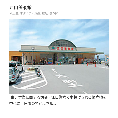
江口蓬莱館
お土産
,
南さつま・日置
,
観光
,
道の駅
.
東シナ海に面する漁場・江口漁港で水揚げされる海産物を
中心に、日置の特産品を販...