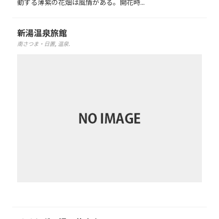
動する薄紫の花畑は風情がある。開花時...
新湯温泉旅館
南さつま・日置
,
温泉
.