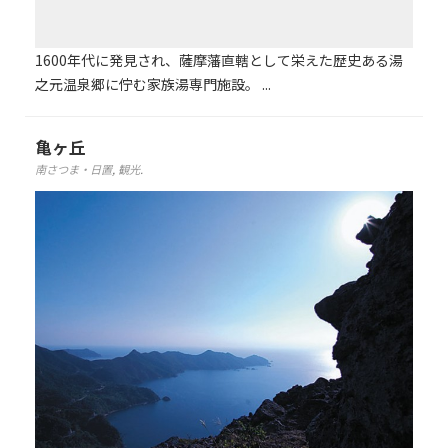
1600年代に発見され、薩摩藩直轄として栄えた歴史ある湯
之元温泉郷に佇む家族湯専門施設。 ...
亀ヶ丘
南さつま・日置
,
観光
.