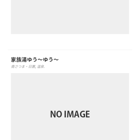
家族湯ゆう～ゆう～
南さつま・日置
,
温泉
.