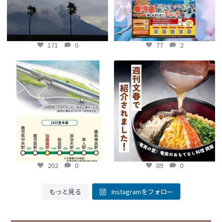
171
0
77
2
【鹿児島観光トピックス】〜鹿児島中
【fromよかガイド】～かごかご . jpか
央駅から約8分!! 「仙巌園駅」誕生〜
らのお知らせ
～
...
...
89
0
202
0
202
0
89
0
もっと見る
Instagramをフォロー