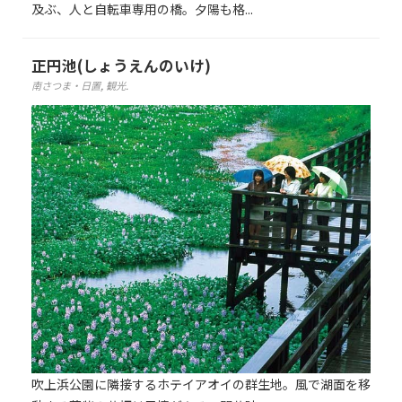
及ぶ、人と自転車専用の橋。夕陽も格...
正円池(しょうえんのいけ)
南さつま・日置
,
観光
.
吹上浜公園に隣接するホテイアオイの群生地。風で湖面を移