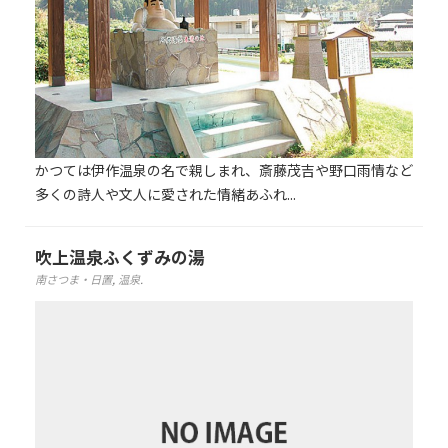
かつては伊作温泉の名で親しまれ、斎藤茂吉や野口雨情など
多くの詩人や文人に愛された情緒あふれ...
吹上温泉ふくずみの湯
南さつま・日置
,
温泉
.