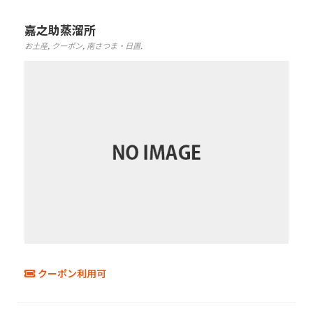
初めてご利用の方
嘉之助蒸溜所
お土産
,
クーポン
,
南さつま・日置
.
クーポンご利用について
クーポン利用可