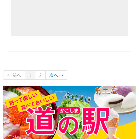
← 前へ
1
2
次へ →