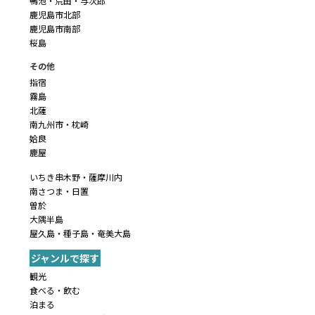
鴨池・荒田・与次郎
鹿児島市北部
鹿児島市南部
桜島
その他
指宿
霧島
北薩
南九州市・枕崎
姶良
鹿屋
いちき串木野・薩摩川内
南さつま・日置
曽於
大隅半島
屋久島・種子島・奄美大島
ジャンルで探す
観光
食べる・飲む
泊まる