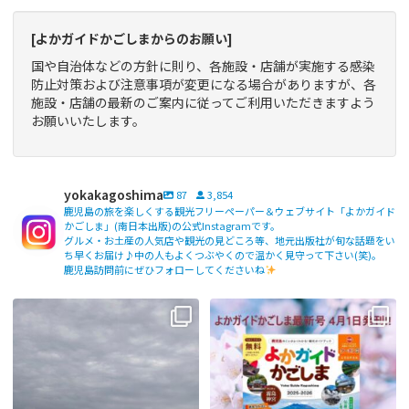
[よかガイドかごしまからのお願い]
国や自治体などの方針に則り、各施設・店舗が実施する感染
防止対策および注意事項が変更になる場合がありますが、各
施設・店舗の最新のご案内に従ってご利用いただきますよう
お願いいたします。
yokakagoshima
87
3,854
鹿児島の旅を楽しくする観光フリーペーパー＆ウェブサイト「よかガイド
かごしま」(南日本出版)の公式Instagramです。
グルメ・お土産の人気店や観光の見どころ等、地元出版社が旬な話題をい
ち早くお届け♪中の人もよくつぶやくので温かく見守って下さい(笑)。
鹿児島訪問前にぜひフォローしてくださいね
【fromよかガイド】〜鹿児島観光の
よかガイド最新号、ぜひご覧くださ
際は降灰にご注意を〜
...
い
【fromよかガイド】
...
171
0
77
2