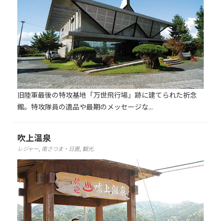
旧陸軍最後の特攻基地「万世飛行場」跡に建てられた祈念
館。特攻隊員の遺品や最期のメッセージな...
吹上温泉
レジャー
,
南さつま・日置
,
観光
.