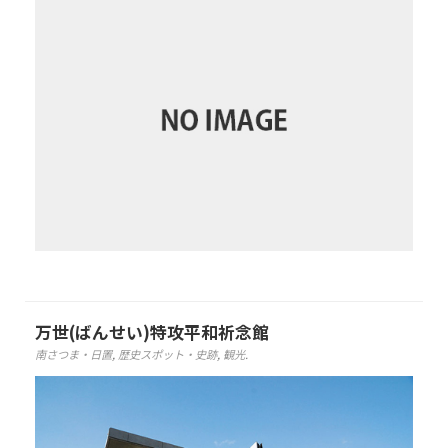
万世(ばんせい)特攻平和祈念館
南さつま・日置
,
歴史スポット・史跡
,
観光
.