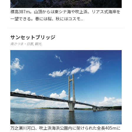
標高387m。山頂からは東シナ海や吹上浜、リアス式海岸を
一望できる。春には桜、秋にはコスモ...
サンセットブリッジ
南さつま・日置
,
観光
.
万之瀬川河口、吹上浜海浜公園内に架けられた全長405mに