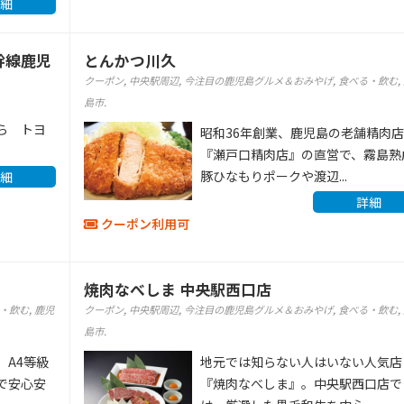
細
幹線鹿児
とんかつ川久
クーポン
,
中央駅周辺
,
今注目の鹿児島グルメ＆おみやげ
,
食べる・飲む
,
島市
.
ら トヨ
昭和36年創業、鹿児島の老舗精肉
『瀬戸口精肉店』の直営で、霧島熟
豚ひなもりポークや渡辺...
細
詳細
クーポン利用可
焼肉なべしま 中央駅西口店
・飲む
,
鹿児
クーポン
,
中央駅周辺
,
今注目の鹿児島グルメ＆おみやげ
,
食べる・飲む
,
島市
.
、A4等級
地元では知らない人はいない人気店
で安心安
『焼肉なべしま』。中央駅西口店で