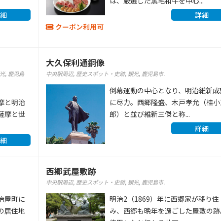
は、厳選した黒毛和牛を中心...
細
詳細
クーポン利用可
大久保利通銅像
光
,
鹿児島
中央駅周辺
,
歴史スポット・史跡
,
観光
,
鹿児島市
.
倒幕運動の中心となり、明治維新成
摩と明治
に尽力。西郷隆盛、木戸孝允（桂小
薩摩と世
郎）と並び維新三傑と称...
詳細
細
西郷武屋敷跡
中央駅周辺
,
歴史スポット・史跡
,
観光
,
鹿児島市
.
治屋町に
明治2（1869）年に西郷家が移り住
の居住地
み、西郷も晩年を過ごした屋敷の跡