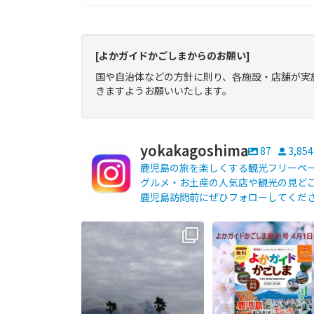
[よかガイドかごしまからのお願い]
国や自治体などの方針に則り、各施設・店舗が実
きますようお願いいたします。
yokakagoshima
87
3,854
鹿児島の旅を楽しくする観光フリーペーパ
グルメ・お土産の人気店や観光の見どこ
鹿児島訪問前にぜひフォローしてくだ
【fromよかガイド】〜鹿児島観
よかガイド最新号、ぜ
光の際は降灰にご注意を〜
...
ください
【fromよかガイド】
...
171
0
77
2