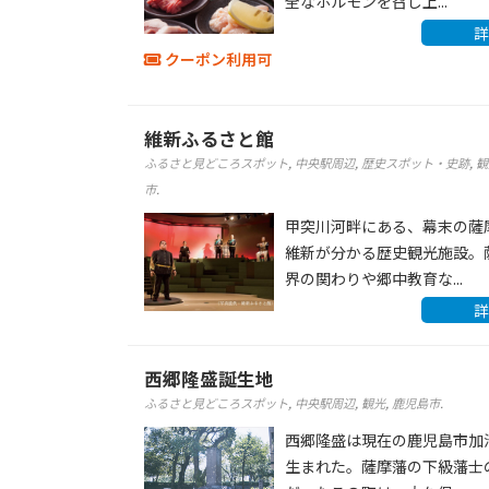
全なホルモンを召し上...
詳
クーポン利用可
維新ふるさと館
ふるさと見どころスポット
,
中央駅周辺
,
歴史スポット・史跡
,
観
市
.
甲突川河畔にある、幕末の薩
維新が分かる歴史観光施設。
界の関わりや郷中教育な...
詳
西郷隆盛誕生地
ふるさと見どころスポット
,
中央駅周辺
,
観光
,
鹿児島市
.
西郷隆盛は現在の鹿児島市加
生まれた。薩摩藩の下級藩士