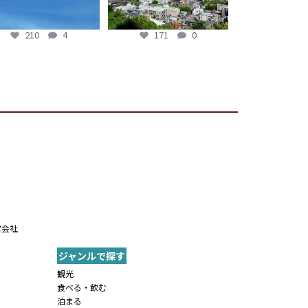
210
4
171
0
営会社
ジャンルで探す
内
観光
食べる・飲む
泊まる