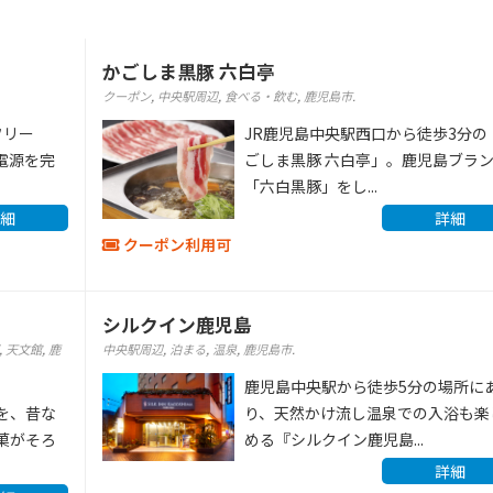
かごしま黒豚 六白亭
クーポン
,
中央駅周辺
,
食べる・飲む
,
鹿児島市
.
フリー
JR鹿児島中央駅西口から徒歩3分の
席電源を完
ごしま黒豚 六白亭」。鹿児島ブラ
「六白黒豚」をし...
細
詳細
クーポン利用可
シルクイン鹿児島
,
天文館
,
鹿
中央駅周辺
,
泊まる
,
温泉
,
鹿児島市
.
鹿児島中央駅から徒歩5分の場所に
を、昔な
り、天然かけ流し温泉での入浴も楽
菓がそろ
める『シルクイン鹿児島...
詳細