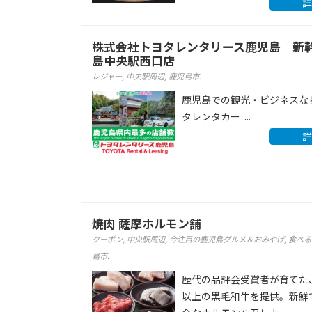
詳
株式会社トヨタレンタリース鹿児島 新
島中央駅西口店
レジャー
,
中央駅周辺
,
鹿児島市
.
鹿児島での観光・ビジネスな
タレンタカー ...
詳
焼肉 薩摩ホルモン舗
クーポン
,
中央駅周辺
,
今注目の鹿児島グルメ＆おみやげ
,
食べる
島市
.
歴代の品評会受賞者が育てた
以上の黒毛和牛を提供。新鮮