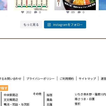
202
0
89
0
もっと見る
Instagramをフォロー
するお問い合わせ
プライバシーポリシー
ご利用規約
サイトマップ
運
で探す
その他
いちき串木野・薩摩川
中央駅周辺
指宿
南さつま・日置
天文館周辺
霧島
曽於
鴨池・荒田・与次郎
北薩