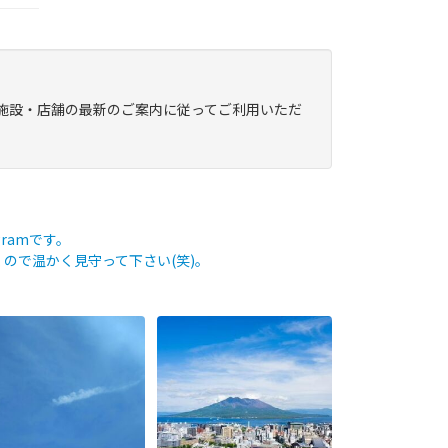
施設・店舗の最新のご案内に従ってご利用いただ
ramです。
ので温かく見守って下さい(笑)。
romよかガイド】〜79年前の
〜GW突入!! 気になる鹿児島のお
日に思いを馳せながら〜
天気は…!?〜【fromよかガイ
...
ド】
...
210
4
171
0