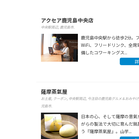
アクセア鹿児島中央店
中央駅周辺
,
鹿児島市
.
鹿児島中央駅から徒歩2分。
WiFi、フリードリンク、全
備したコワーキングス...
詳
薩摩蒸氣屋
お土産
,
クーポン
,
中央駅周辺
,
今注目の鹿児島グルメ＆おみやげ
児島市
.
日本の心、そして薩摩の意氣
がらの製法で大切に育んだ銘
う『薩摩蒸氣屋』。山芋...