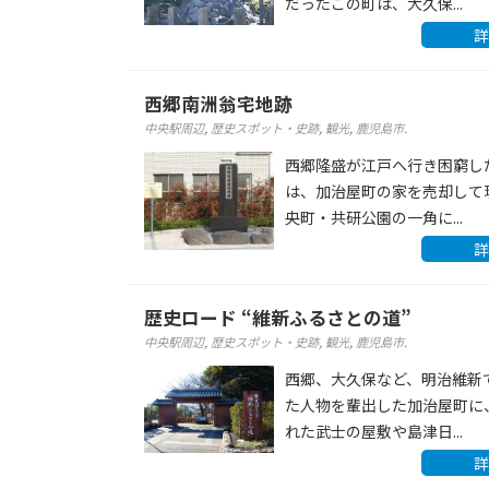
だったこの町は、大久保...
詳
西郷南洲翁宅地跡
中央駅周辺
,
歴史スポット・史跡
,
観光
,
鹿児島市
.
西郷隆盛が江戸へ行き困窮し
は、加治屋町の家を売却して
央町・共研公園の一角に...
詳
歴史ロード “維新ふるさとの道”
中央駅周辺
,
歴史スポット・史跡
,
観光
,
鹿児島市
.
西郷、大久保など、明治維新
た人物を輩出した加治屋町に
れた武士の屋敷や島津日...
詳