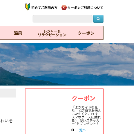
初めてご利用の方
クーポンご利用について
レジャー&
温泉
クーポン
リラクゼーション
クーポン
「よかガイドを見
た」と店頭でお伝え
いただくと、PCや
スマホケースに貼れ
ぎわいを
る“可愛いステッカ
ー”をプレゼント！
一覧へ