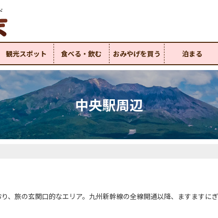
ド
観光スポット
食べる・飲む
おみやげを買う
泊まる
中央駅周辺
おり、旅の玄関口的なエリア。九州新幹線の全線開通以降、ますますに
。