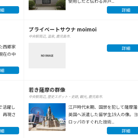
使用したと伝わる井戸...
細
詳細
プライベートサウナ moimoi
中央駅周辺
,
温泉
,
鹿児島市
.
た西郷家
詳細
現在の中
細
若き薩摩の群像
中央駅周辺
,
歴史スポット・史跡
,
観光
,
鹿児島市
.
で活躍し
江戸時代末期、国禁を犯して薩摩藩
、再現さ
英国へ派遣した留学生19人の像。
ロッパのすぐれた技術...
細
詳細