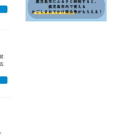
就
五
。