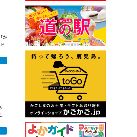
「か
ンド
あ
し