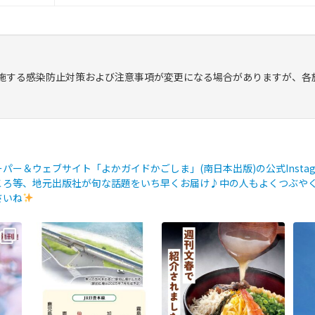
施する感染防止対策および注意事項が変更になる場合がありますが、各
ー＆ウェブサイト「よかガイドかごしま」(南日本出版)の公式Instag
ろ等、地元出版社が旬な話題をいち早くお届け♪中の人もよくつぶやく
さいね
ひご覧
【鹿児島観光トピックス】〜鹿
【fromよかガイド】～かごかご
【f
児島中央駅から約8分!! 「仙巌園
. jpからのお知らせ
～
今
駅」誕生〜
...
...
89
0
202
0