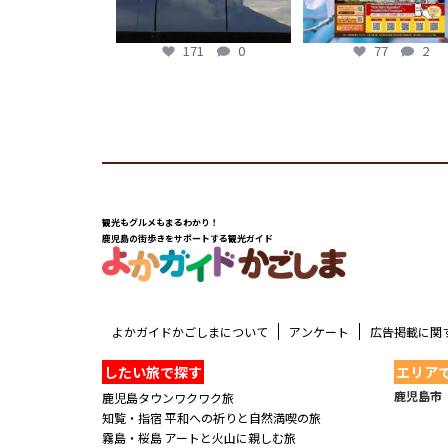
171
0
77
2
観光もグルメもまるわかり！
鹿児島の街歩きをサポートする観光ガイド
よかガイドかごしまについて
アンケート
広告掲載に関
したい旅で探す
エリア
鹿児島市
鹿児島タウンワクワク旅
知覧・指宿 平和への祈りと自然満喫の旅
霧島・桜島 アートと火山に親しむ旅