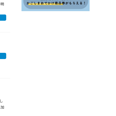
未明
し
属加