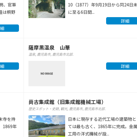
未明、官軍
10（1877）年9月19日から同24日
盛は桐野
に至る6日間...
詳細
細
薩摩黒温泉 山華
温泉
,
鹿児島市
,
鹿児島市北部
.
細
詳細
尚古集成館（旧集成館機械工場）
歴史スポット・史跡
,
観光
,
鹿児島市
,
鹿児島市北部
.
末寺を持
日本に現存する近代工場の建築物と
1869年
ては最も古く、1865年に完成。金
工用の洋式機械が設...