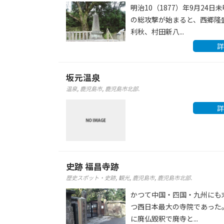
明治10（1877）年9月24日
の総攻撃が始まると、西郷隆
利秋、村田新八...
詳
坂元温泉
温泉
,
鹿児島市
,
鹿児島市北部
.
詳
史跡 福昌寺跡
歴史スポット・史跡
,
観光
,
鹿児島市
,
鹿児島市北部
.
かつて中国・四国・九州にも
つ西日本最大の寺院であった。
に廃仏毀釈で廃寺と...