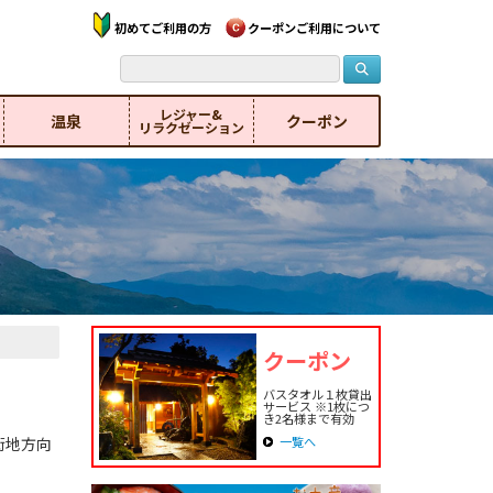
初めてご利用の方
クーポンご利用について
レジャー&
温泉
クーポン
リラクゼーション
クーポン
バスタオル１枚貸出
サービス ※1枚につ
き2名様まで有効
街地方向
一覧へ