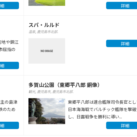
細
詳細
スパ・ルルド
温泉
,
鹿児島市北部
.
街地や錦江
詳細
市屈指の
細
多賀山公園（東郷平八郎 銅像）
観光
,
鹿児島市
,
鹿児島市北部
.
当主の島津
東郷平八郎は連合艦隊司令長官とし
鉄のため
日本海海戦でバルチック艦隊を撃破
し、日露戦争を勝利に導い...
細
詳細