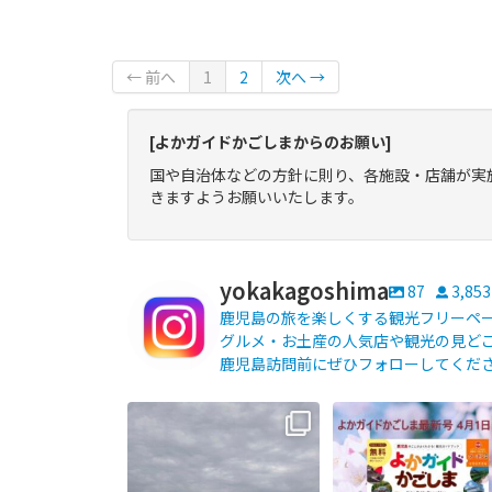
← 前へ
1
2
次へ →
[よかガイドかごしまからのお願い]
国や自治体などの方針に則り、各施設・店舗が実
きますようお願いいたします。
yokakagoshima
87
3,853
鹿児島の旅を楽しくする観光フリーペーパ
グルメ・お土産の人気店や観光の見どこ
鹿児島訪問前にぜひフォローしてくだ
【fromよかガイド】〜鹿児島観
よかガイド最新号、ぜ
光の際は降灰にご注意を〜
...
ください
【fromよかガイド】
...
171
0