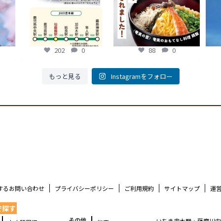
202
0
202
0
88
0
もっと見る
Instagramをフォロー
するお問い合わせ
プライバシーポリシー
ご利用規約
サイトマップ
運
で探す
その他
いちき串木野・薩摩川