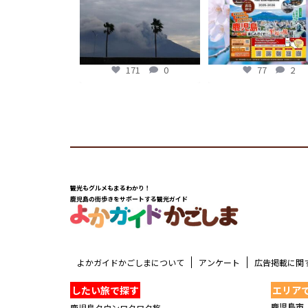
77
2
171
0
77
2
観光もグルメもまるわかり！
鹿児島の街歩きをサポートする観光ガイド
よかガイドかごしまについて
アンケート
広告掲載に関
したい旅で探す
エリア
鹿児島市
鹿児島タウンワクワク旅