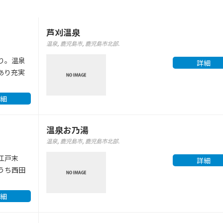
芦刈温泉
温泉
,
鹿児島市
,
鹿児島市北部
.
り。温泉
詳細
あり充実
細
温泉お乃湯
温泉
,
鹿児島市
,
鹿児島市北部
.
江戸末
詳細
うち西田
細