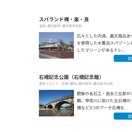
スパランド裸・楽・良
温泉
,
鹿児島市
,
鹿児島市北部
.
広々とした内湯、露天風呂あ
を使用した水着浴スパゾーン
したマシーンがあるトレ...
詳
石橋記念公園（石橋記念館）
歴史スポット・史跡
,
観光
,
鹿児島市
,
鹿児島市北部
.
肥後の名石工・岩永三五郎が
期、甲突川に架けた五石橋の
橋など3つのアーチ石橋を...
詳