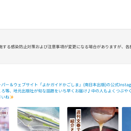
施する感染防止対策および注意事項が変更になる場合がありますが、各
ー＆ウェブサイト「よかガイドかごしま」(南日本出版)の公式Instag
ろ等、地元出版社が旬な話題をいち早くお届け♪中の人もよくつぶやく
さいね
ひご覧
【鹿児島観光トピックス】〜鹿
【fromよかガイド】～かごかご
【f
児島中央駅から約8分!! 「仙巌園
. jpからのお知らせ
～
今
駅」誕生〜
...
...
88
0