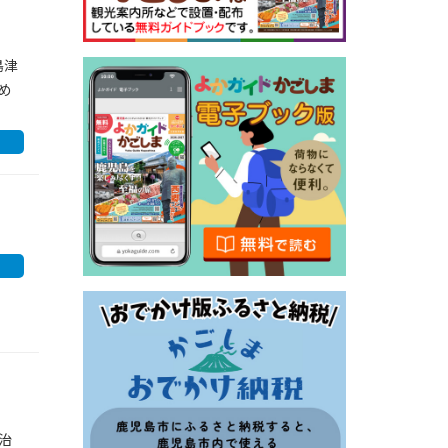
島津
め
治