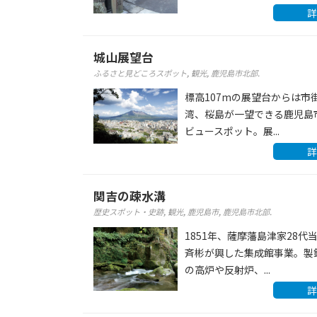
詳
城山展望台
ふるさと見どころスポット
,
観光
,
鹿児島市北部
.
標高107mの展望台からは市
湾、桜島が一望できる鹿児島
ビュースポット。展...
詳
関吉の疎水溝
歴史スポット・史跡
,
観光
,
鹿児島市
,
鹿児島市北部
.
1851年、薩摩藩島津家28代
斉彬が興した集成館事業。製
の高炉や反射炉、...
詳