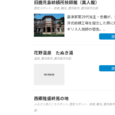
旧鹿児島紡績所技師館（異人館）
歴史スポット・史跡
,
観光
,
鹿児島市
,
鹿児島市北部
.
島津家第29代当主・忠義が、
洋式紡績工場を設立した際に
ギリス人技師の宿舎。...
詳
花野温泉 たぬき湯
温泉
,
鹿児島市
,
鹿児島市北部
.
詳
西郷隆盛終焉の地
ふるさと見どころスポット
,
歴史スポット・史跡
,
観光
,
鹿児島市
部
.