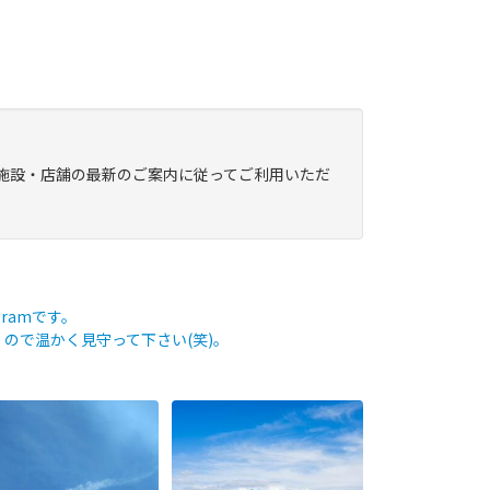
施設・店舗の最新のご案内に従ってご利用いただ
ramです。
ので温かく見守って下さい(笑)。
romよかガイド】〜79年前の
〜GW突入!! 気になる鹿児島のお
日に思いを馳せながら〜
天気は…!?〜【fromよかガイ
...
ド】
...
210
4