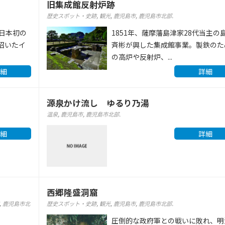
旧集成館反射炉跡
歴史スポット・史跡
,
観光
,
鹿児島市
,
鹿児島市北部
.
日本初の
1851年、薩摩藩島津家28代当主の
招いたイ
斉彬が興した集成館事業。製鉄のた
の高炉や反射炉、...
細
詳細
源泉かけ流し ゆるり乃湯
温泉
,
鹿児島市
,
鹿児島市北部
.
細
詳細
西郷隆盛洞窟
,
鹿児島市北
歴史スポット・史跡
,
観光
,
鹿児島市
,
鹿児島市北部
.
圧倒的な政府軍との戦いに敗れ、明