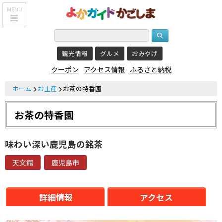
MENU
HOME
観光情報
グルメ
おみやげ
鹿児島基本情報
クーポン
アクセス情報
ふるさと納税
エリア紹介
ホーム
お土産
お茶の特香園
観光スポット
お茶の特香園
食べる・飲む
おみやげを買う
味わい深い鹿児島の銘茶
泊まる
天文館
鹿児島市
温泉
詳細情報
アクセス
レジャー&
リラクゼーション
クーポン