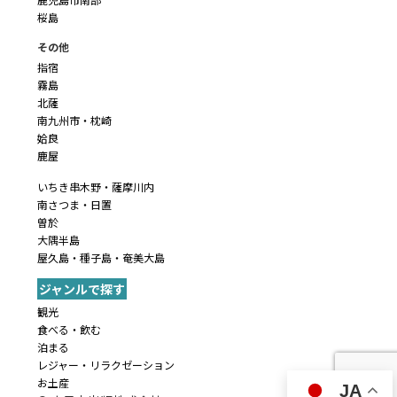
桜島
その他
指宿
霧島
北薩
南九州市・枕崎
姶良
鹿屋
いちき串木野・薩摩川内
南さつま・日置
曽於
大隅半島
屋久島・種子島・奄美大島
ジャンルで探す
観光
食べる・飲む
泊まる
レジャー・リラクゼーション
お土産
JA