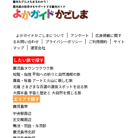
観光もグルメもまるわかり！
鹿児島の街歩きをサポートする観光ガイド
よかガイドかごしまについて
アンケート
広告掲載に関す
るお問い合わせ
プライバシーポリシー
ご利用規約
サイト
マップ
運営会社
したい旅で探す
鹿児島タウンワクワク旅
知覧・指宿 平和への祈りと自然満喫の旅
霧島・桜島 アートと火山に親しむ旅
北薩 さまざまな百選の選抜スポットを巡る旅
大隅半島 宇宙と歴史と 大自然を感じる旅
エリアで探す
鹿児島市
中央駅周辺
天文館周辺
鴨池・荒田・与次郎
鹿児島市北部
鹿児島市南部