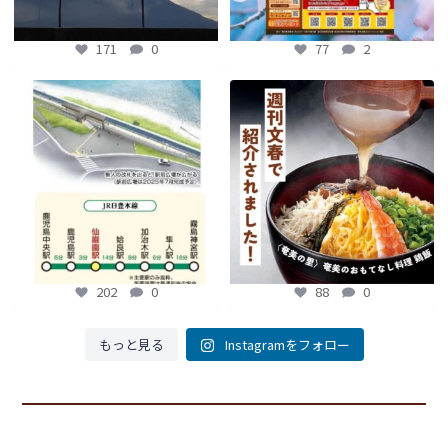
171
0
77
2
【鹿児島観光トピックス】〜鹿児島中
【fromよかガイド】～かごかご . jpか
央駅から約8分!! 「仙巌園駅」誕生〜
らのお知らせ
～
...
...
88
0
202
0
202
0
88
0
もっと見る
Instagramをフォロー