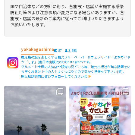
国や自治体などの方針に則り、各施設・店舗が実施する感染
防止対策および注意事項が変更になる場合がありますが、各
施設・店舗の最新のご案内に従ってご利用いただきますよう
お願いいたします。
yokakagoshima
87
3,853
鹿児島の旅を楽しくする観光フリーペーパー＆ウェブサイト「よかガイド
かごしま」(南日本出版)の公式Instagramです。
グルメ・お土産の人気店や観光の見どころ等、地元出版社が旬な話題をい
ち早くお届け♪中の人もよくつぶやくので温かく見守って下さい(笑)。
鹿児島訪問前にぜひフォローしてくださいね
【fromよかガイド】〜鹿児島観光の
よかガイド最新号、ぜひご覧くださ
際は降灰にご注意を〜
...
い
【fromよかガイド】
...
171
0
77
2