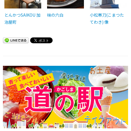
とんかつSAIKOU 加
味の六白
小松帯刀(こまつた
治屋町
てわき) 像