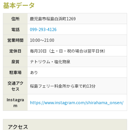
基本データ
初めてご利用の方
住所
鹿児島市桜島白浜町1269
クーポンご利用について
電話
099-293-4126
営業時間
10:00～21:00
定休日
毎月10日（土・日・祝の場合は翌平日休）
泉質
ナトリウム・塩化物泉
駐車場
あり
交通アク
桜島フェリー料金所から車で約13分
セス
Instagra
https://www.instagram.com/shirahama_onsen/
m
アクセス