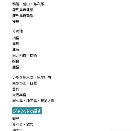
鴨池・荒田・与次郎
鹿児島市北部
鹿児島市南部
桜島
その他
指宿
霧島
北薩
南九州市・枕崎
姶良
鹿屋
いちき串木野・薩摩川内
南さつま・日置
曽於
大隅半島
屋久島・種子島・奄美大島
ジャンルで探す
観光
食べる・飲む
泊まる