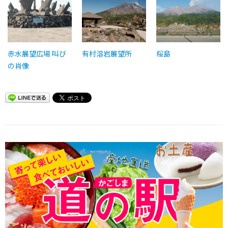
赤水展望広場 叫び
有村溶岩展望所
桜島
の肖像