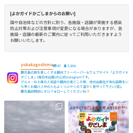
[よかガイドかごしまからのお願い]
国や自治体などの方針に則り、各施設・店舗が実施する感染
防止対策および注意事項が変更になる場合がありますが、各
施設・店舗の最新のご案内に従ってご利用いただきますよう
お願いいたします。
yokakagoshima
87
3,854
鹿児島の旅を楽しくする観光フリーペーパー＆ウェブサイト「よかガイド
かごしま」(南日本出版)の公式Instagramです。
グルメ・お土産の人気店や観光の見どころ等、地元出版社が旬な話題をい
ち早くお届け♪中の人もよくつぶやくので温かく見守って下さい(笑)。
鹿児島訪問前にぜひフォローしてくださいね
【fromよかガイド】〜鹿児島観光の
よかガイド最新号、ぜひご覧くださ
際は降灰にご注意を〜
...
い
【fromよかガイド】
...
171
0
77
2