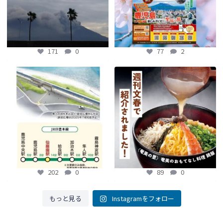
171
0
77
2
【鹿児島観光トピックス】〜鹿児島中
【fromよかガイド】～かごかご . jpか
央駅から約8分!! 「仙巌園駅」誕生〜
らのお知らせ
～
...
...
89
0
202
0
202
0
89
0
もっと見る
Instagramをフォロー