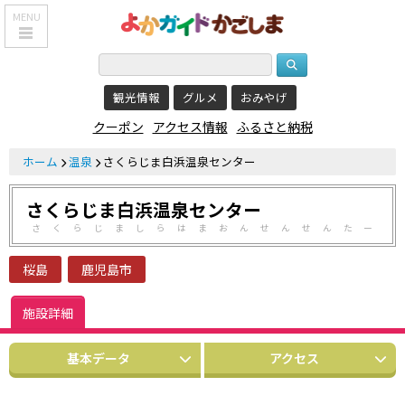
MENU
HOME
観光情報
グルメ
おみやげ
鹿児島基本情報
クーポン
アクセス情報
ふるさと納税
エリア紹介
ホーム
温泉
さくらじま白浜温泉センター
観光スポット
さくらじま白浜温泉センター
食べる・飲む
さくらじましらはまおんせんせんたー
おみやげを買う
桜島
鹿児島市
泊まる
施設詳細
温泉
基本データ
アクセス
レジャー&
リラクゼーション
クーポン