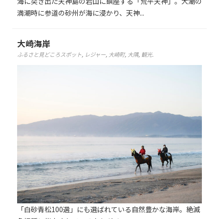
海に突き出た天神島の岩山に鎮座する「荒平天神」。大潮の
満潮時に参道の砂州が海に浸かり、天神...
大崎海岸
ふるさと見どころスポット
,
レジャー
,
大崎町
,
大隅
,
観光
.
「白砂青松100選」にも選ばれている自然豊かな海岸。絶滅