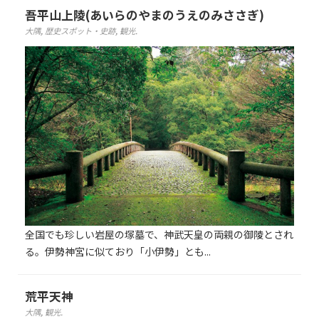
吾平山上陵(あいらのやまのうえのみささぎ)
大隅
,
歴史スポット・史跡
,
観光
.
全国でも珍しい岩屋の塚墓で、神武天皇の両親の御陵とされ
る。伊勢神宮に似ており「小伊勢」とも...
荒平天神
大隅
,
観光
.