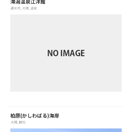
海潟温泉江洋館
垂水市
,
大隅
,
温泉
.
柏原(かしわばる)海岸
大隅
,
観光
.