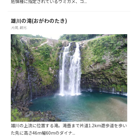
危惧種に指定されているウミガメ、コ...
雄川の滝(おがわのたき)
大隅
,
観光
.
雄川の上流に位置する滝。滝壺まで片道1.2km遊歩道を歩い
た先に高さ46m幅60mのダイナ...