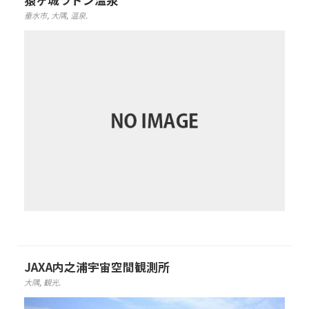
垂水市
,
大隅
,
温泉
.
JAXA内之浦宇宙空間観測所
大隅
,
観光
.