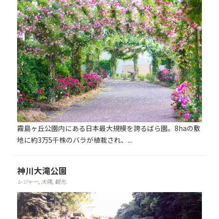
霧島ヶ丘公園内にある日本最大規模を誇るばら園。8haの敷
地に約3万5千株のバラが植栽され、...
神川大滝公園
レジャー
,
大隅
,
観光
.