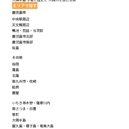
エリアで探す
鹿児島市
中央駅周辺
天文館周辺
鴨池・荒田・与次郎
鹿児島市北部
鹿児島市南部
桜島
その他
指宿
霧島
北薩
南九州市・枕崎
姶良
鹿屋
いちき串木野・薩摩川内
南さつま・日置
曽於
大隅半島
屋久島・種子島・奄美大島