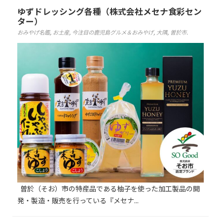
ゆずドレッシング各種（株式会社メセナ食彩セン
初めてご利用の方
ター）
おみやげ名鑑
,
お土産
,
今注目の鹿児島グルメ＆おみやげ
,
大隅
,
曽於市
.
クーポンご利用について
曽於（そお）市の特産品である柚子を使った加工製品の開
発・製造・販売を行っている『メセナ...