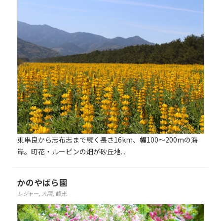
東串良から志布志まで続く長さ16km、幅100～200mの海
岸。町花・ルーピンの畑が砂丘地...
かのやばら園
レジャー
,
大隅
,
観光
.