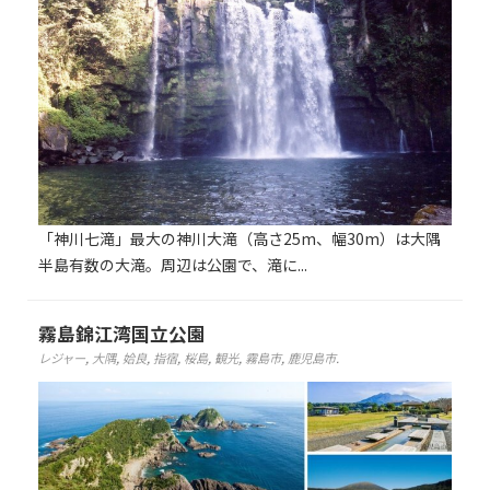
「神川七滝」最大の神川大滝（高さ25m、幅30m）は大隅
半島有数の大滝。周辺は公園で、滝に...
霧島錦江湾国立公園
レジャー
,
大隅
,
姶良
,
指宿
,
桜島
,
観光
,
霧島市
,
鹿児島市
.