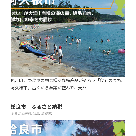
魚、肉、野菜や果物と様々な特産品がそろう「食」のまち、
阿久根市。古くから漁業が盛んで、天然...
姶良市 ふるさと納税
ふるさと納税
,
姶良
,
姶良市
.