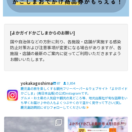
[よかガイドかごしまからのお願い]
国や自治体などの方針に則り、各施設・店舗が実施する感染
防止対策および注意事項が変更になる場合がありますが、各
施設・店舗の最新のご案内に従ってご利用いただきますよう
お願いいたします。
yokakagoshima
87
3,854
鹿児島の旅を楽しくする観光フリーペーパー＆ウェブサイト「よかガイド
かごしま」(南日本出版)の公式Instagramです。
グルメ・お土産の人気店や観光の見どころ等、地元出版社が旬な話題をい
ち早くお届け♪中の人もよくつぶやくので温かく見守って下さい(笑)。
鹿児島訪問前にぜひフォローしてくださいね
【fromよかガイド】〜鹿児島観光の
よかガイド最新号、ぜひご覧くださ
際は降灰にご注意を〜
...
い
【fromよかガイド】