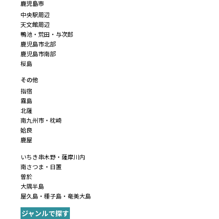
鹿児島市
中央駅周辺
天文館周辺
鴨池・荒田・与次郎
鹿児島市北部
鹿児島市南部
桜島
その他
指宿
霧島
北薩
南九州市・枕崎
姶良
鹿屋
いちき串木野・薩摩川内
南さつま・日置
曽於
大隅半島
屋久島・種子島・奄美大島
ジャンルで探す