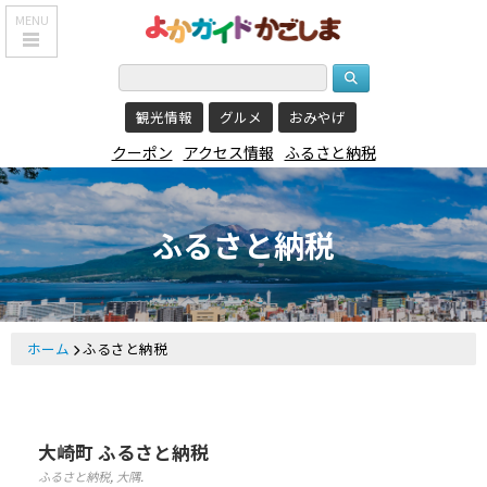
MENU
HOME
観光情報
グルメ
おみやげ
鹿児島基本情報
クーポン
アクセス情報
ふるさと納税
エリア紹介
観光スポット
ふるさと納税
食べる・飲む
おみやげを買う
泊まる
ホーム
ふるさと納税
温泉
レジャー&
リラクゼーション
大崎町 ふるさと納税
ふるさと納税
,
大隅
.
クーポン