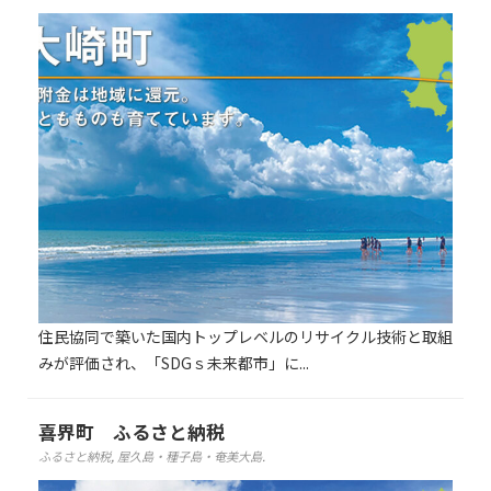
初めてご利用の方
クーポンご利用について
住民協同で築いた国内トップレベルのリサイクル技術と取組
みが評価され、「SDGｓ未来都市」に...
喜界町 ふるさと納税
ふるさと納税
,
屋久島・種子島・奄美大島
.