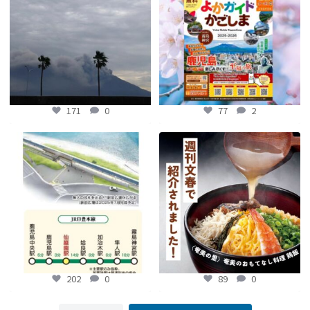
...
171
0
77
2
171
0
77
2
【鹿児島観光トピックス】〜鹿児島中
【fromよかガイド】～かごかご . jpか
央駅から約8分!! 「仙巌園駅」誕生〜
らのお知らせ
～
...
...
89
0
202
0
202
0
89
0